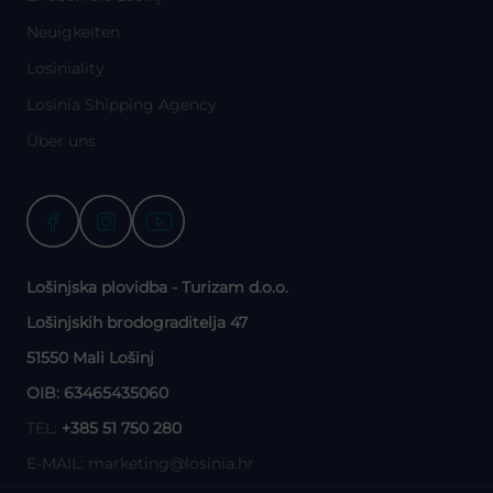
Neuigkeiten
Losiniality
Losinia Shipping Agency
Über uns
Lošinjska plovidba - Turizam d.o.o.
Lošinjskih brodograditelja 47
51550 Mali Lošinj
OIB: 63465435060
TEL:
+385 51 750 280
E-MAIL:
marketing@losinia.hr