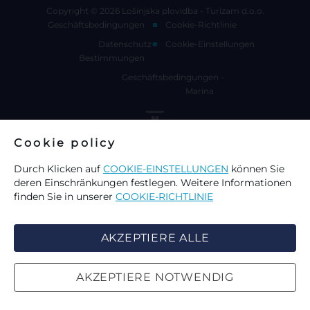
Copyright © 2026 Lošinjska plovidba - Turizam d.o.o.
Geschäftsbedingungen
Cookie-Richtlinie
Datenschutz-
Cookie-Einstellungen
Bestimmungen
Geschäftsbedingungen -
Marina
Cookie policy
Durch Klicken auf
COOKIE-EINSTELLUNGEN
können Sie
deren Einschränkungen festlegen. Weitere Informationen
finden Sie in unserer
COOKIE-RICHTLINIE
AKZEPTIERE ALLE
AKZEPTIERE NOTWENDIG
WÄHLEN SIE COOKIES AUF DER
SUCHE
SEITE AUS