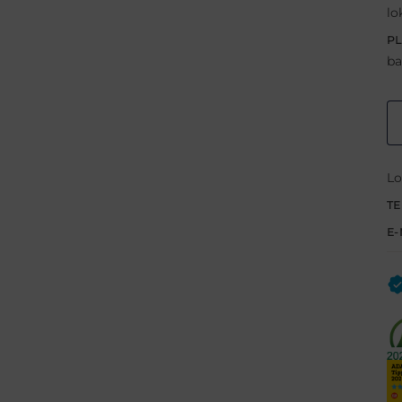
lo
PL
ba
Lo
TE
E-