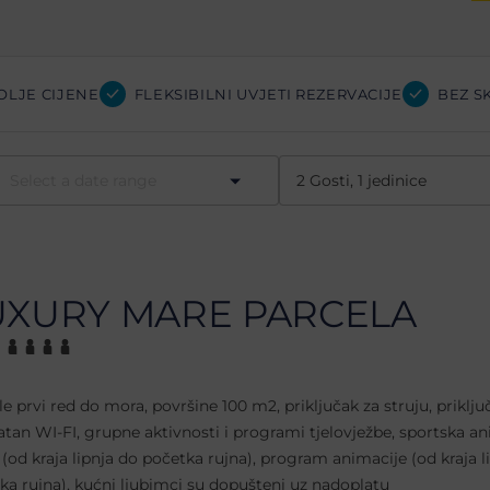
OLJE CIJENE
FLEKSIBILNI UVJETI REZERVACIJE
BEZ S
UXURY MARE PARCELA
le prvi red do mora, površine 100 m2, priključak za struju, priklju
atan WI-FI, grupne aktivnosti i programi tjelovježbe, sportska an
 (od kraja lipnja do početka rujna), program animacije (od kraja l
ka rujna), kućni ljubimci su dopušteni uz nadoplatu