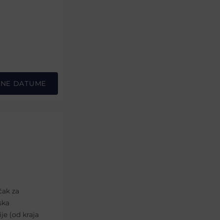
PNE DATUME
čak za
ska
je (od kraja