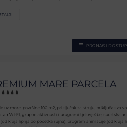
ETALJI
PRONAĐI DOSTU
REMIUM MARE PARCELA
le uz more, površine 100 m2, priključak za struju, priključak za v
atan WI-FI, grupne aktivnosti i programi tjelovježbe, sportska an
 (od kraja lipnja do početka rujna), program animacije (od kraja l