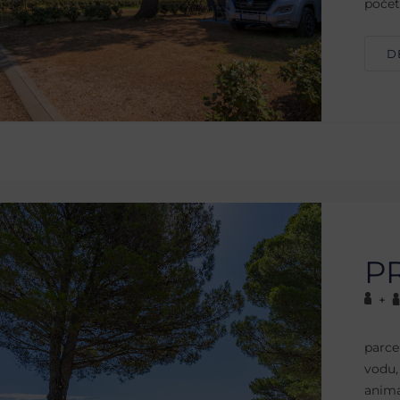
počet
D
P
+
parce
vodu,
anima