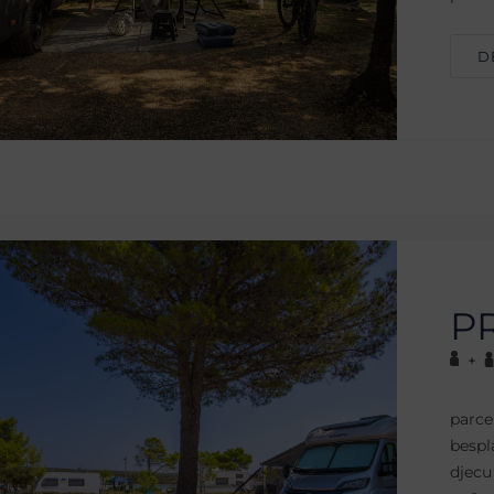
D
P
+
parce
bespl
djecu