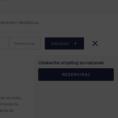
KRIVENIH TROŠKOVA
Promo kod
PRETRAŽI
Odaberite smještaj za nastavak
REZERVIRAJ
čak za vodu,
imacija za
ipnja do