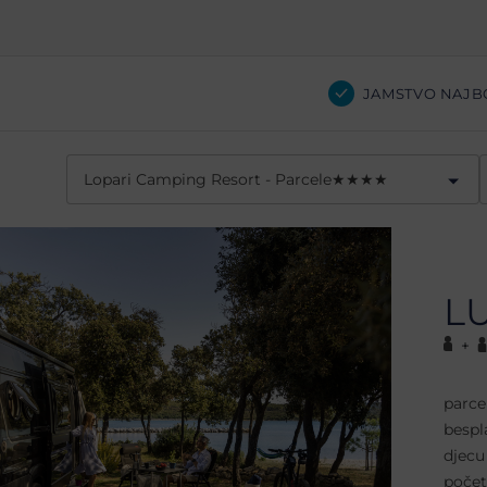
JAMSTVO NAJB
Lopari Camping Resort - Parcele
★
★
★
★
L
+
parce
bespl
djecu
počet