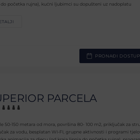
a do početka rujna), kućni ljubimci su dopušteni uz nadoplatu
ETALJI
PRONAĐI DOSTU
UPERIOR PARCELA
le 50-150 metara od mora, površina 80- 100 m2, priključak za stru
jučak za vodu, besplatan WI-FI, grupne aktivnosti i programi tjelo
ska animacija za djecu (od kraja lipnja do početka rujna), progr