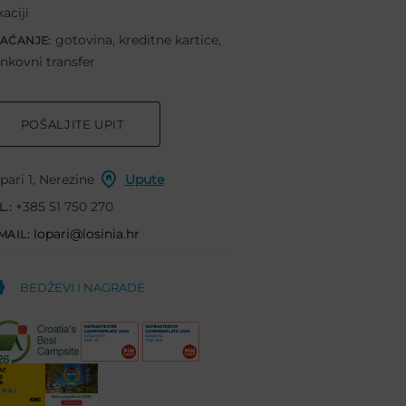
kaciji
gotovina, kreditne kartice,
AĆANJE:
nkovni transfer
POŠALJITE UPIT
pari 1, Nerezine
Upute
+385 51 750 270
L.:
lopari@losinia.hr
MAIL:
BEDŽEVI I NAGRADE