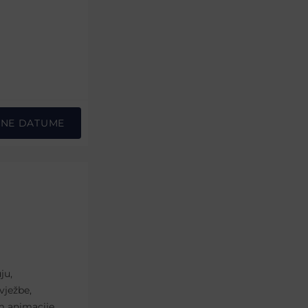
PNE DATUME
ju,
vježbe,
am animacije