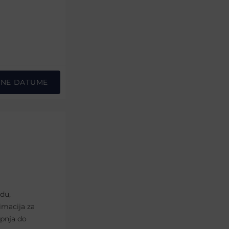
PNE DATUME
odu,
imacija za
ipnja do