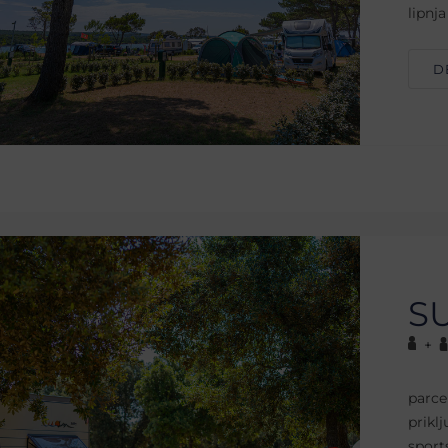
lipnj
D
S
+
parce
prikl
sport