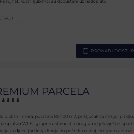
ka rujna), kućni ljubimci su dopušteni uz nadoplatu
ETALJI
PRONAĐI DOSTU
REMIUM PARCELA
le u blizini mora, površine 80-100 m2, priključak za struju, priklju
 besplatan WI-FI, grupne aktivnosti i programi tjelovježbe, sport
cija za djecu (od kraja lipnja do početka rujna), program animaci