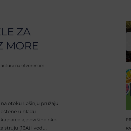
LE ZA
Z MORE
avanture na otvorenom
 na otoku Lošinju pružaju
mještene u hladu
ka parcela, površine oko
PR
 struju (16A) i vodu,
PA