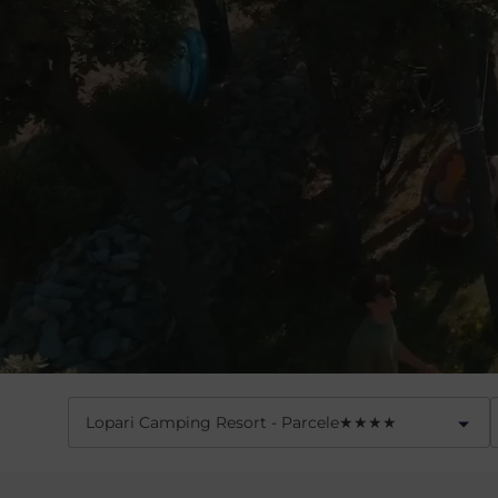
Lopari Camping Resort - Parcele
★
★
★
★