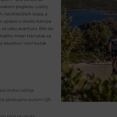
u svakom pogledu. Lošinj
i biciklističkih staza, a
se upravo u okolici kampa
k za vašu avanturu. Bilo da
li tražite miran trenutak za
o iskustvo i novi kutak
aza otoka Lošinja
h ruta (dostupno putem QR
ično piće po osobi