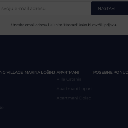
NASTAVI
Unesite email adresu i kliknite "Nastavi" kako bi završili prijavu.
y
y
y
NG VILLAGE
MARINA LOŠINJ
APARTMANI
POSEBNE PONU
Villa Catania
Apartmani Lopari
Apartmani Dolac
de