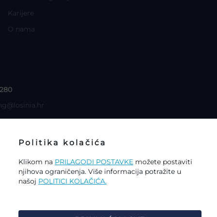
Karijere
O nama
 280
ng@losinia.hr
Politika kolačića
Klikom na
PRILAGODI POSTAVKE
možete postaviti
njihova ograničenja. Više informacija potražite u
stavke kolačića
našoj
POLITICI KOLAČIĆA.