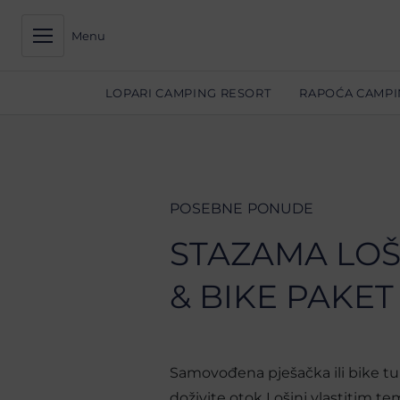
Menu
LOPARI CAMPING RESORT
RAPOĆA CAMPI
POSEBNE PONUDE
STAZAMA LOŠI
& BIKE PAKET
Samovođena pješačka ili bike tur
doživite otok Lošinj vlastitim t