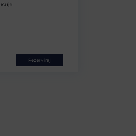
učuje:
Rezerviraj