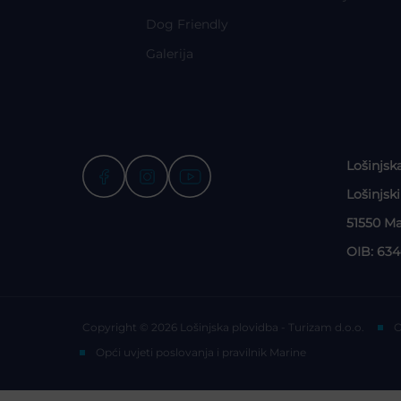
Dog Friendly
Galerija
Lošinjsk
Lošinjsk
51550 Ma
OIB: 63
Copyright © 2026 Lošinjska plovidba - Turizam d.o.o.
O
Opći uvjeti poslovanja i pravilnik Marine