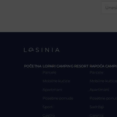
y
y
POČETNA
LOPARI CAMPING RESORT
RAPOĆA CAMPI
Parcele
Parcele
Mobilne kućice
Mobilne kućice
Apartmani
Apartmani
Posebne ponude
Posebne ponu
Sport
Sadržaji
Gastro
Galerija