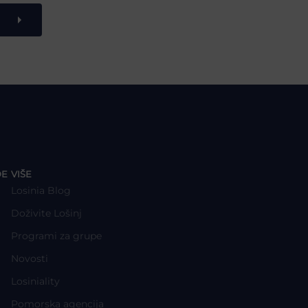
y
DE
VIŠE
Losinia Blog
Doživite Lošinj
Programi za grupe
Novosti
Losiniality
Pomorska agencija