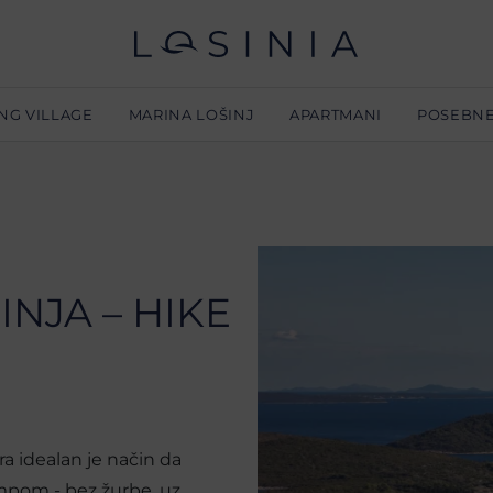
NG VILLAGE
MARINA LOŠINJ
APARTMANI
POSEBN
Do
Lo
Lo
No
NJA – HIKE
Lo
Pr
Lo
Ka
a idealan je način da
O 
empom - bez žurbe, uz