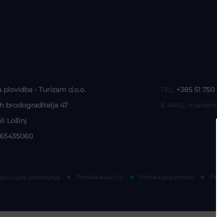
a plovidba - Turizam d.o.o.
TEL:
+385 51 750
ih brodograditelja 47
E-MAIL:
marketi
li Lošinj
465435060
pći uvjeti poslovanja
Politika kolačića
Politika privatnosti
Po