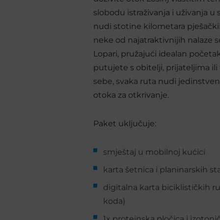
slobodu istraživanja i uživanja 
nudi stotine kilometara pješačkih 
neke od najatraktivnijih nalaze 
Lopari, pružajući idealan početa
putujete s obitelji, prijateljima i
sebe, svaka ruta nudi jedinstven
otoka za otkrivanje.
Paket uključuje:
smještaj u mobilnoj kućici
karta šetnica i planinarskih st
digitalna karta biciklistički
koda)
1x proteinska pločica i izoton