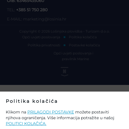
OIB: 63465435060
TEL:
+385 51 750 280
E-MAIL:
marketing@losinia.hr
Copyright © 2026 Lošinjska plovidba - Turizam d.o.o.
Opći uvjeti poslovanja
Politika kolačića
Politika privatnosti
Postavke kolačića
Opći uvjeti poslovanja i
pravilnik Marine
Politika kolačića
Klikom na
PRILAGODI POSTAVKE
možete postaviti
njihova ograničenja. Više informacija potražite u našoj
POLITICI KOLAČIĆA.