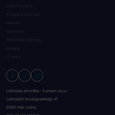
Doživite Lošinj
Programi za grupe
Novosti
Losiniality
Pomorska agencija
Karijere
O nama
Lošinjska plovidba - Turizam d.o.o.
Lošinjskih brodograditelja 47
51550 Mali Lošinj