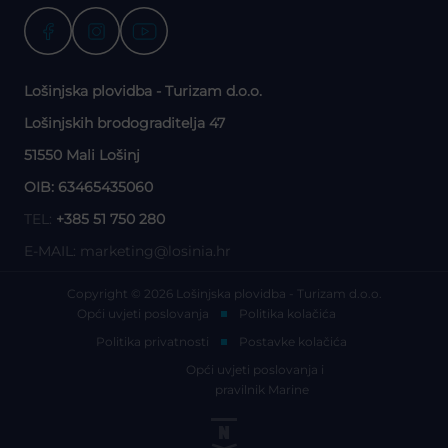
Lošinjska plovidba - Turizam d.o.o.
Lošinjskih brodograditelja 47
51550 Mali Lošinj
OIB: 63465435060
TEL:
+385 51 750 280
E-MAIL:
marketing@losinia.hr
Copyright © 2026 Lošinjska plovidba - Turizam d.o.o.
Opći uvjeti poslovanja
Politika kolačića
Politika privatnosti
Postavke kolačića
Opći uvjeti poslovanja i
pravilnik Marine