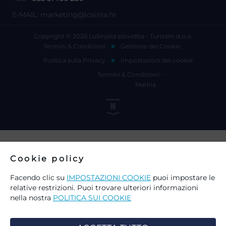
E-MAIL:
marketing@losinia.hr
Copyright © 2026 Lošinjska plovidba - Turizam d.o.o.
Termini & Condizioni
Gestione dei Cookie
Politica sulla Privacy
Impostazioni dei cookie
Termini & Condizioni -
Marina
Cookie policy
Facendo clic su
IMPOSTAZIONI COOKIE
puoi impostare le
relative restrizioni. Puoi trovare ulteriori informazioni
nella nostra
POLITICA SUI COOKIE