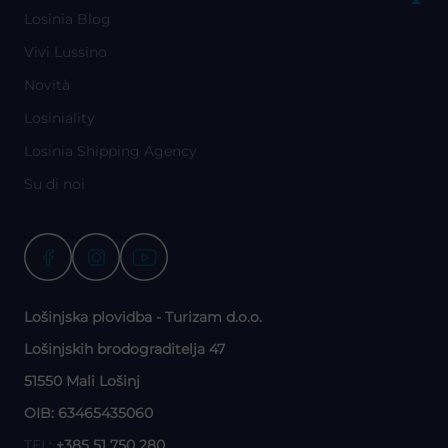
Losinia Blog
Vivi Lussino
Novità
Losiniality
Losinia Shipping Agency
Su di noi
Lošinjska plovidba - Turizam d.o.o.
Lošinjskih brodograditelja 47
51550 Mali Lošinj
OIB: 63465435060
TEL:
+385 51 750 280