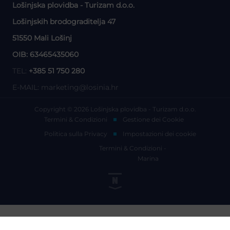
Lošinjska plovidba - Turizam d.o.o.
Lošinjskih brodograditelja 47
51550 Mali Lošinj
OIB: 63465435060
TEL:
+385 51 750 280
E-MAIL:
marketing@losinia.hr
Copyright © 2026 Lošinjska plovidba - Turizam d.o.o.
Termini & Condizioni
Gestione dei Cookie
Politica sulla Privacy
Impostazioni dei cookie
Termini & Condizioni -
Marina