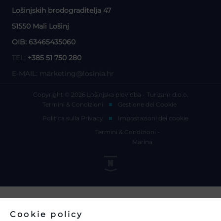
Lošinjskih brodograditelja 47
51550 Mali Lošinj
OIB: 63465435060
TEL:
+385 51 750 280
E-MAIL:
marketing@losinia.hr
Copyright © 2026 Lošinjska plovidba - Turizam d.o.o.
Termini & Condizioni
Gestione dei Cookie
Politica sulla Privacy
Impostazioni dei cookie
Termini & Condizioni -
Marina
Cookie policy