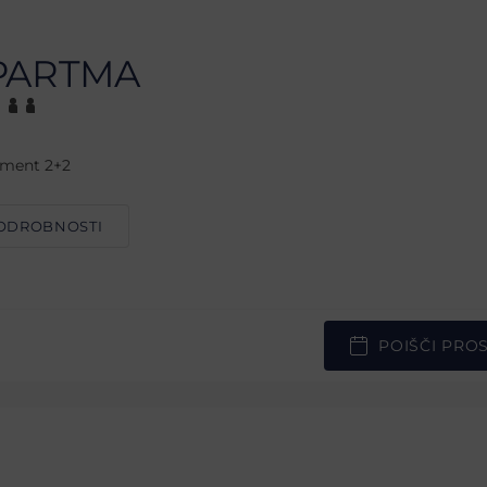
PARTMA
tment 2+2
ODROBNOSTI
POIŠČI PRO