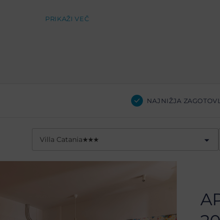
PRIKAŽI VEČ
NAJNIŽJA ZAGOTOV
Villa Catania
★
★
★
A