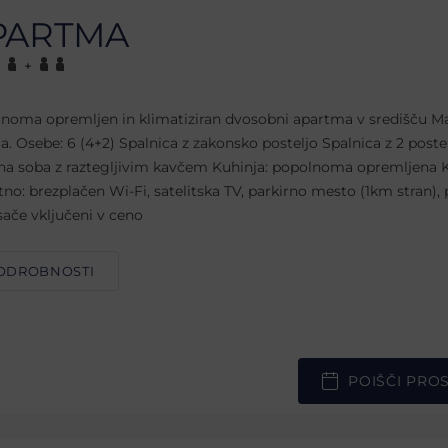
PARTMA
+
noma opremljen in klimatiziran dvosobni apartma v središču M
ja. Osebe: 6 (4+2) Spalnica z zakonsko posteljo Spalnica z 2 post
a soba z raztegljivim kavčem Kuhinja: popolnoma opremljena K
no: brezplačen Wi-Fi, satelitska TV, parkirno mesto (1km stran), 
isače vključeni v ceno
ODROBNOSTI
POIŠČI PRO