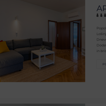
A
Popol
Lošin
Dnevn
Dodat
in br
P