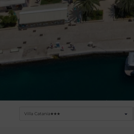
Villa Catania
★
★
★