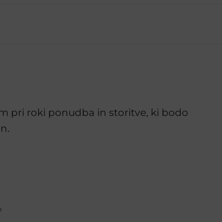
 pri roki ponudba in storitve, ki bodo
en.
o