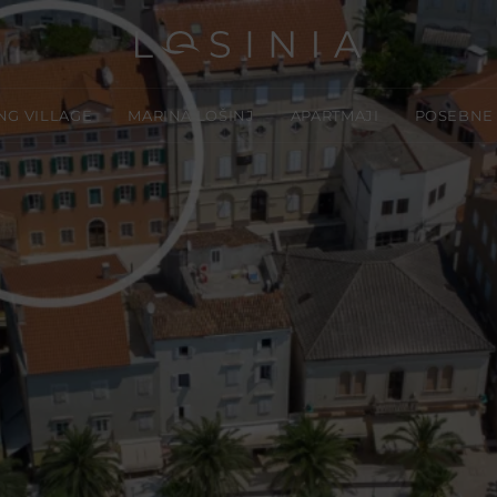
NG VILLAGE
MARINA LOŠINJ
APARTMAJI
POSEBNE
Do
Lo
Lo
No
Pr
Lo
Lo
O 