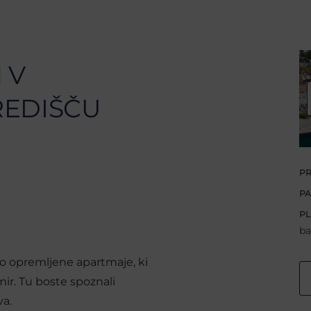
 V
REDIŠČU
PR
PA
PL
ba
o opremljene apartmaje, ki
ir. Tu boste spoznali
va.