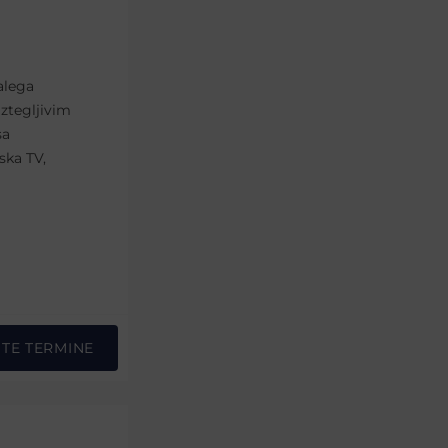
alega
aztegljivim
sa
ska TV,
STE TERMINE