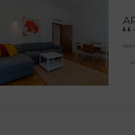
A
+
Apar
P