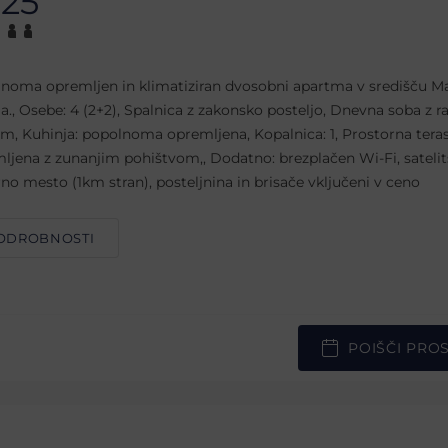
25
noma opremljen in klimatiziran dvosobni apartma v središču M
ja., Osebe: 4 (2+2), Spalnica z zakonsko posteljo, Dnevna soba z r
m, Kuhinja: popolnoma opremljena, Kopalnica: 1, Prostorna tera
ljena z zunanjim pohištvom,, Dodatno: brezplačen Wi-Fi, satelit
rno mesto (1km stran), posteljnina in brisače vključeni v ceno
ODROBNOSTI
POIŠČI PRO