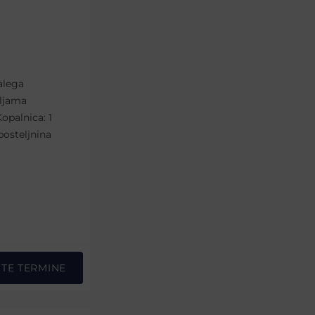
alega
eljama
opalnica: 1
posteljnina
STE TERMINE