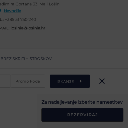
adimira Gortana 33, Mali Lošinj
Navodila
+385 51 750 240
L.:
losinia@losinia.hr
MAIL:
BREZ SKRITIH STROŠKOV
Promo koda
ISKANJE
Za nadaljevanje izberite namestitev
REZERVIRAJ