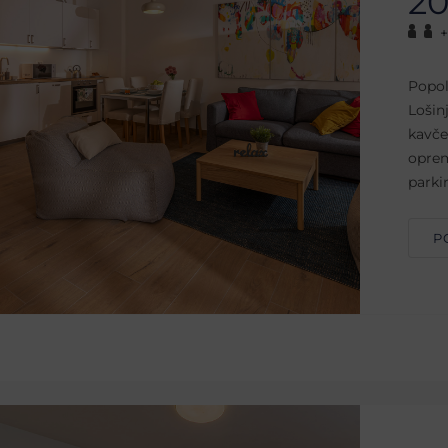
20
+
Popol
Lošin
kavče
oprem
parki
P