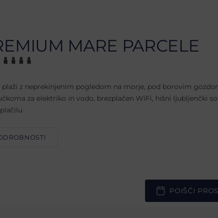
REMIUM MARE PARCELE
b plaži z neprekinjenim pogledom na morje, pod borovim gozdo
jučkoma za elektriko in vodo, brezplačen WiFi, hišni ljubljenčki so
plačilu
ODROBNOSTI
POIŠČI PRO