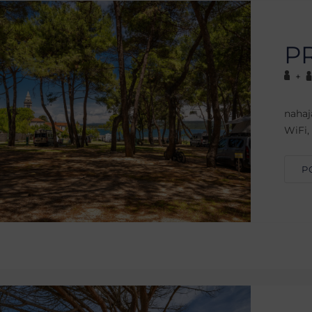
P
+
nahaj
WiFi, 
P