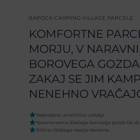
RAPOĆA CAMPING VILLAGE PARCELE
KOMFORTNE PARC
MORJU, V NARAVNI
BOROVEGA GOZDA.
ZAKAJ SE JIM KAMP
NENEHNO VRAČAJ
Nepozabno, avtentično vzdušje
Naravna senca dišečega borovega gozda tik ob
Bližina ribiškega naselja Nerezine