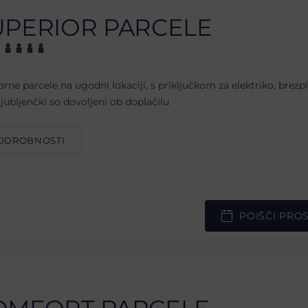
UPERIOR PARCELE
orne parcele na ugodni lokaciji, s priključkom za elektriko, brezp
ljubljenčki so dovoljeni ob doplačilu
ODROBNOSTI
POIŠČI PRO