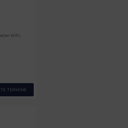
lačen WiFi,
STE TERMINE