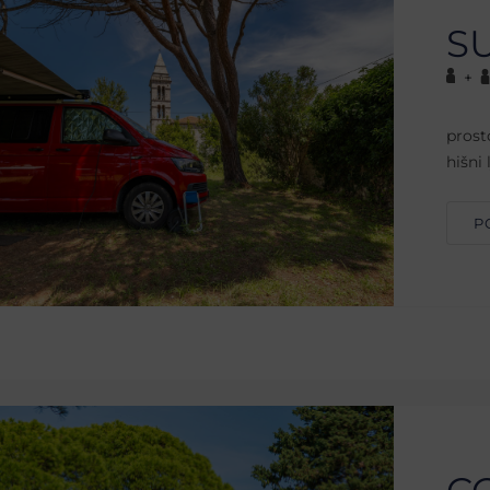
S
+
prost
hišni 
P