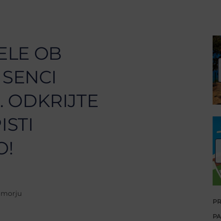
ELE OB
 SENCI
 ODKRIJTE
ISTI
O!
 morju
PR
PA