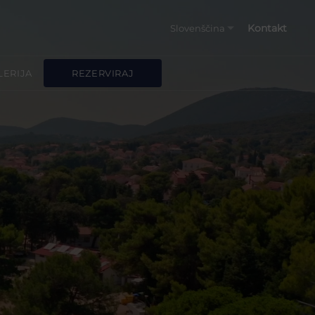
Kontakt
Slovenščina
Hrvatski
LERIJA
REZERVIRAJ
English
Deutsch
Italiano