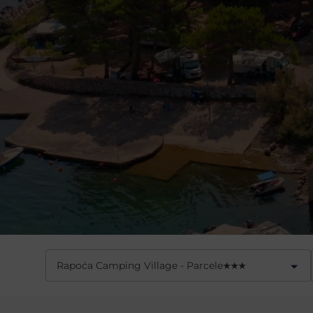
Rapoća Camping Village - Parcele
★
★
★