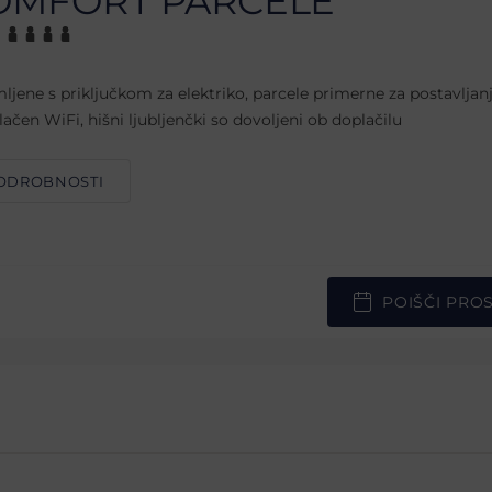
OMFORT PARCELE
ljene s priključkom za elektriko, parcele primerne za postavljanj
lačen WiFi, hišni ljubljenčki so dovoljeni ob doplačilu
ODROBNOSTI
POIŠČI PRO