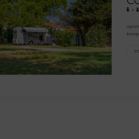
C
+
oprem
brezp
P