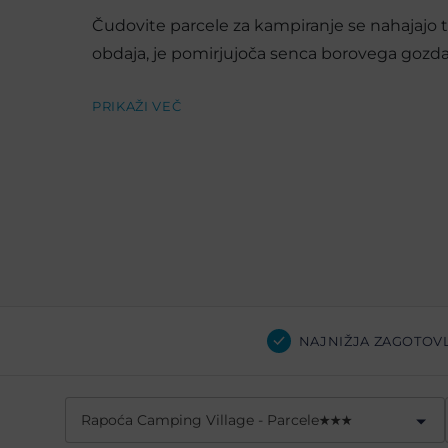
Čudovite parcele za kampiranje se nahajajo t
obdaja, je pomirjujoča senca borovega gozda
PRIKAŽI VEČ
NAJNIŽJA ZAGOTOV
Rapoća Camping Village - Parcele
★
★
★