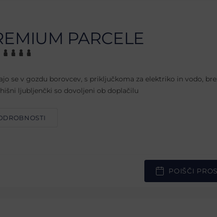
REMIUM PARCELE
ajo se v gozdu borovcev, s priključkoma za elektriko in vodo, br
hišni ljubljenčki so dovoljeni ob doplačilu
ODROBNOSTI
POIŠČI PRO