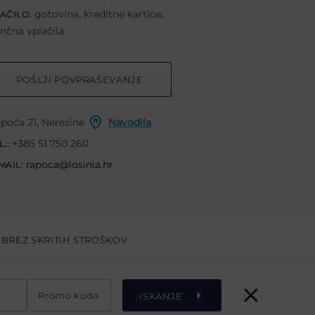
gotovina, kreditne kartice,
AČILO:
nčna vplačila
POŠLJI POVPRAŠEVANJE
poća 21, Nerezine
Navodila
+385 51 750 260
L.:
rapoca@losinia.hr
MAIL:
BREZ SKRITIH STROŠKOV
Promo koda
ISKANJE