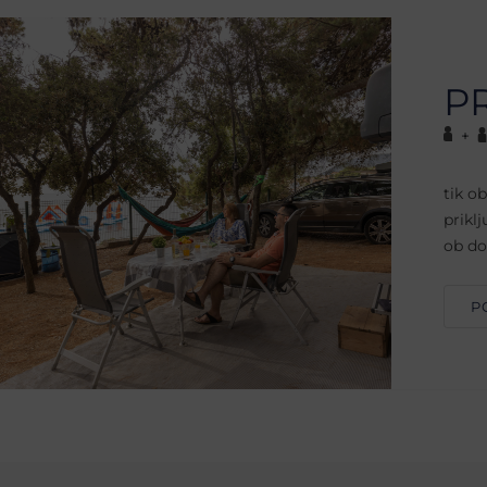
P
+
tik o
prikl
ob do
P