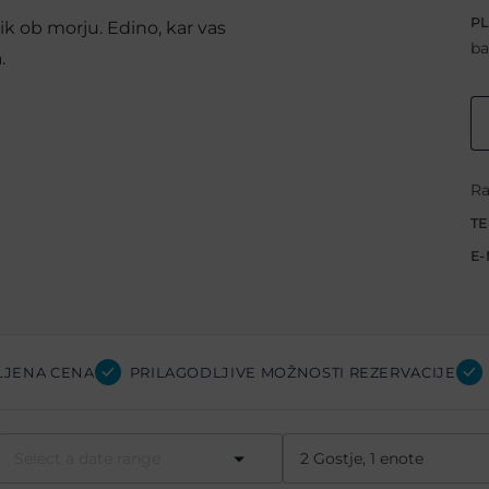
PL
ik ob morju. Edino, kar vas
ba
.
Ra
TE
E-
LJENA CENA
PRILAGODLJIVE MOŽNOSTI REZERVACIJE