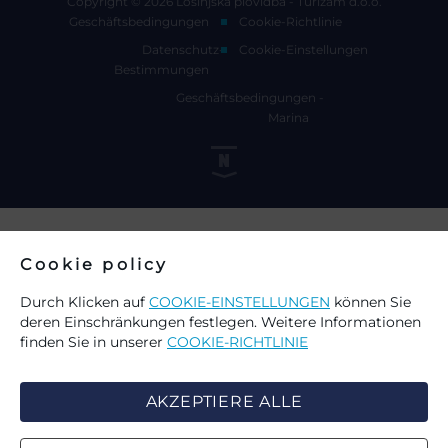
Copyright © 2026 Lošinjska plovidba - Turizam d.o.o.
Geschäftsbedingungen
Cookie-Richtlinie
Datenschutz-
Cookie-Einstellungen
Bestimmungen
Geschäftsbedingungen -
Marina
Cookie policy
Durch Klicken auf
COOKIE-EINSTELLUNGEN
können Sie
deren Einschränkungen festlegen. Weitere Informationen
finden Sie in unserer
COOKIE-RICHTLINIE
AKZEPTIERE ALLE