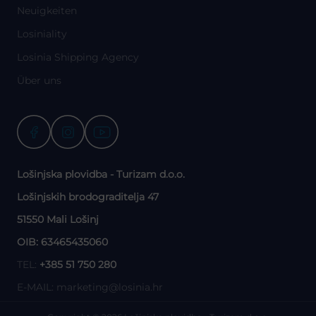
Neuigkeiten
Losiniality
Losinia Shipping Agency
Über uns
Lošinjska plovidba - Turizam d.o.o.
Lošinjskih brodograditelja 47
51550 Mali Lošinj
OIB: 63465435060
TEL:
+385 51 750 280
E-MAIL:
marketing@losinia.hr