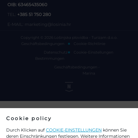
OIB: 63465435060
TEL:
+385 51 750 280
E-MAIL:
marketing@losinia.hr
Copyright © 2026 Lošinjska plovidba - Turizam d.o.o.
Geschäftsbedingungen
Cookie-Richtlinie
Datenschutz-
Cookie-Einstellungen
Bestimmungen
Geschäftsbedingungen -
Marina
Cookie policy
Durch Klicken auf
COOKIE-EINSTELLUNGEN
können Sie
deren Einschränkungen festlegen. Weitere Informationen