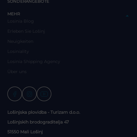
SONDERANGEBOTE
y
MEHR
Losinia Blog
Erleben Sie Lošinj
Neuigkeiten
Losiniality
Losinia Shipping Agency
Über uns
Lošinjska plovidba - Turizam d.o.o.
Lošinjskih brodograditelja 47
51550 Mali Lošinj