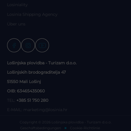
Losiniality
Losinia Shipping Agency
Über uns
Lošinjska plovidba - Turizam d.o.o.
Lošinjskih brodograditelja 47
51550 Mali Lošinj
OIB: 63465435060
TEL:
+385 51 750 280
E-MAIL:
marketing@losinia.hr
Copyright © 2026 Lošinjska plovidba - Turizam d.o.o.
Geschäftsbedingungen
Cookie-Richtlinie