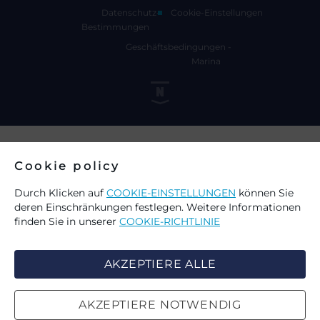
Datenschutz-
Cookie-Einstellungen
Bestimmungen
Geschäftsbedingungen -
Marina
Cookie policy
Durch Klicken auf
COOKIE-EINSTELLUNGEN
können Sie
deren Einschränkungen festlegen. Weitere Informationen
finden Sie in unserer
COOKIE-RICHTLINIE
AKZEPTIERE ALLE
AKZEPTIERE NOTWENDIG
WÄHLEN SIE COOKIES AUF DER
SUCHE