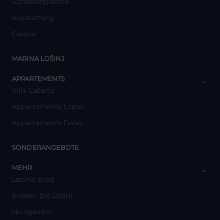
Sonderangebote
Ausstattung
Galerie
y
MARINA LOŠINJ
y
APPARTEMENTS
Villa Catania
Appartements Lopari
Appartements Dolac
y
SONDERANGEBOTE
y
MEHR
Losinia Blog
Erleben Sie Lošinj
Neuigkeiten