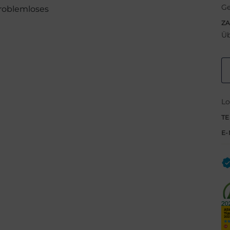
Ge
problemloses
Z
Üb
Lo
TE
E-