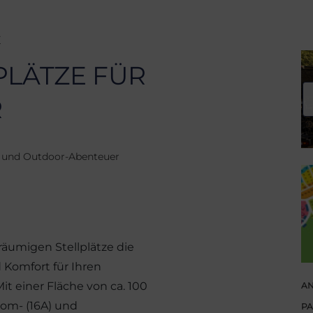
E
PLÄTZE FÜR
R
n und Outdoor-Abenteuer
äumigen Stellplätze die
 Komfort für Ihren
it einer Fläche von ca. 100
AN
rom- (16A) und
PA