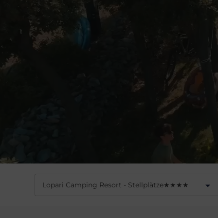
Lopari Camping Resort - Stellplätze
★
★
★
★