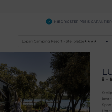
NIEDRIGSTER PREIS GARANTIER
Lopari Camping Resort - Stellplätze
★
★
★
★
L
+
Stell
kost
Sport
Unter