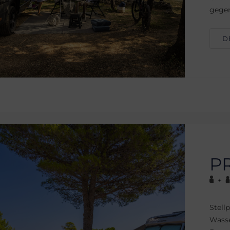
gegen
D
P
+
Stell
Wasse