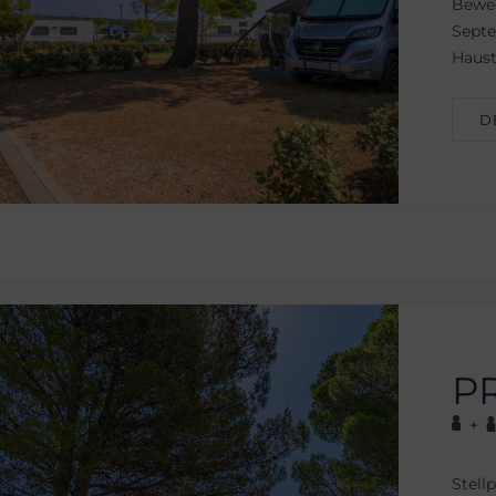
Beweg
Septe
Haust
D
P
+
Stell