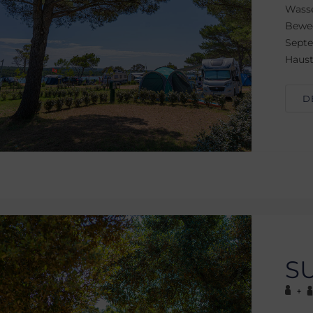
Wasse
Beweg
Septe
Haust
D
S
+