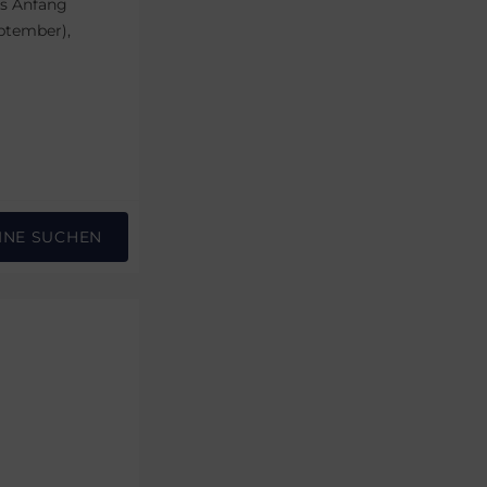
is Anfang
ptember),
INE SUCHEN