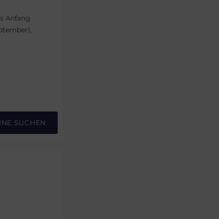
is Anfang
ptember),
INE SUCHEN