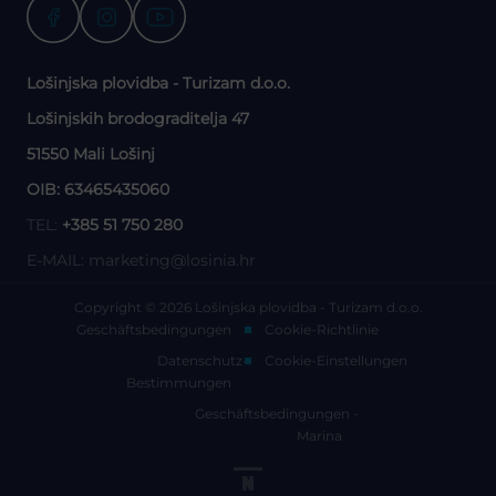
Lošinjska plovidba - Turizam d.o.o.
Lošinjskih brodograditelja 47
51550 Mali Lošinj
OIB: 63465435060
TEL:
+385 51 750 280
E-MAIL:
marketing@losinia.hr
Copyright © 2026 Lošinjska plovidba - Turizam d.o.o.
Geschäftsbedingungen
Cookie-Richtlinie
Datenschutz-
Cookie-Einstellungen
Bestimmungen
Geschäftsbedingungen -
Marina