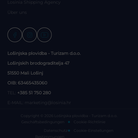
Losinia Shipping Agency
Über uns
Lošinjska plovidba - Turizam d.o.o.
Lošinjskih brodograditelja 47
51550 Mali Lošinj
OIB: 63465435060
TEL:
+385 51 750 280
E-MAIL:
marketing@losinia.hr
Copyright © 2026 Lošinjska plovidba - Turizam d.o.o.
Geschäftsbedingungen
Cookie-Richtlinie
Datenschutz-
Cookie-Einstellungen
Bestimmungen