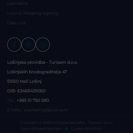
Losiniality
Losinia Shipping Agency
Über uns
Lošinjska plovidba - Turizam d.o.o.
Lošinjskih brodograditelja 47
51550 Mali Lošinj
OIB: 63465435060
TEL:
+385 51 750 280
E-MAIL:
marketing@losinia.hr
Copyright © 2026 Lošinjska plovidba - Turizam d.o.o.
Geschäftsbedingungen
Cookie-Richtlinie