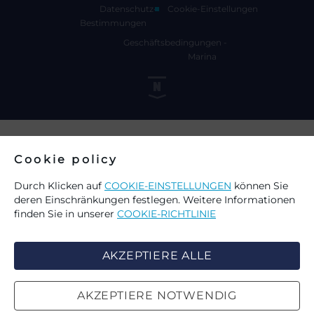
Datenschutz-
Cookie-Einstellungen
Bestimmungen
Geschäftsbedingungen -
Marina
Cookie policy
Durch Klicken auf
COOKIE-EINSTELLUNGEN
können Sie
deren Einschränkungen festlegen. Weitere Informationen
finden Sie in unserer
COOKIE-RICHTLINIE
AKZEPTIERE ALLE
AKZEPTIERE NOTWENDIG
WÄHLEN SIE COOKIES AUF DER
SUCHE