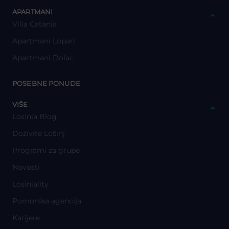
y
APARTMANI
Villa Catania
Apartmani Lopari
Apartmani Dolac
y
POSEBNE PONUDE
y
VIŠE
Losinia Blog
Doživite Lošinj
Programi za grupe
Novosti
Losiniality
Pomorska agencija
Karijere