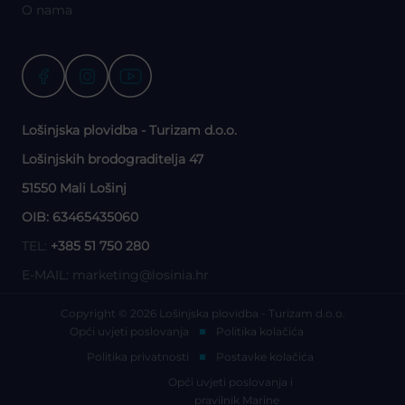
O nama
Lošinjska plovidba - Turizam d.o.o.
Lošinjskih brodograditelja 47
51550 Mali Lošinj
OIB: 63465435060
TEL:
+385 51 750 280
E-MAIL:
marketing@losinia.hr
Copyright © 2026 Lošinjska plovidba - Turizam d.o.o.
Opći uvjeti poslovanja
Politika kolačića
Politika privatnosti
Postavke kolačića
Opći uvjeti poslovanja i
pravilnik Marine