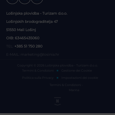
Lošinjska plovidba - Turizam d.o.o.
Lošinjskih brodograditelja 47
51550 Mali Lošinj
OIB: 63465435060
TEL:
+385 51 750 280
E-MAIL:
marketing@losinia.hr
Copyright © 2026 Lošinjska plovidba - Turizam d.o.o.
Termini & Condizioni
Gestione dei Cookie
Politica sulla Privacy
Impostazioni dei cookie
Termini & Condizioni -
Marina