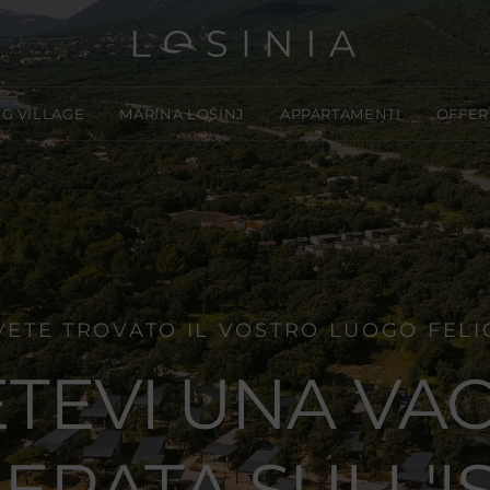
G VILLAGE
MARINA LOŠINJ
APPARTAMENTI
OFFER
VETE TROVATO IL VOSTRO LUOGO FELI
TEVI UNA VA
ERATA SULL'I