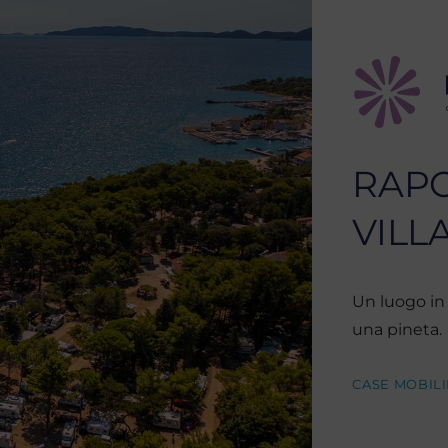
RAP
VILL
Un luogo in 
una pineta.
CASE MOBILI