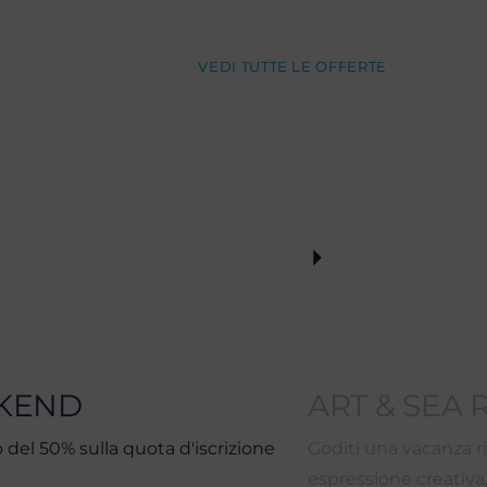
VEDI TUTTE LE OFFERTE
EKEND
ART & SEA 
o del 50% sulla quota d'iscrizione
Goditi una vacanza r
espressione creativa, 