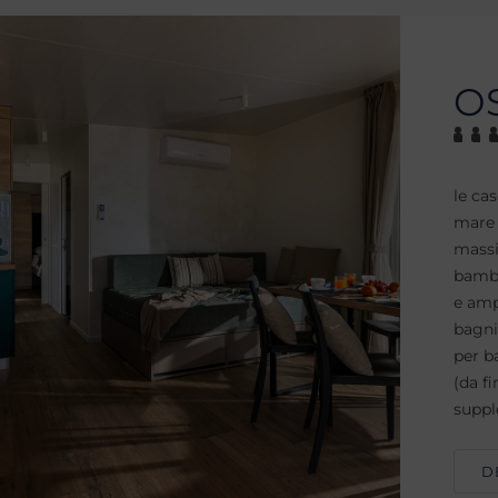
O
le ca
mare 
massi
bambi
e amp
bagni
per b
(da f
suppl
D