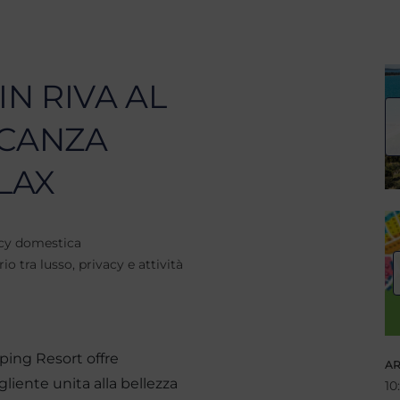
I
N RIVA AL
ACANZA
LAX
acy domestica
io tra lusso, privacy e attività
ping Resort offre
AR
liente unita alla bellezza
10