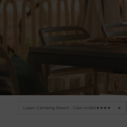
Lopari Camping Resort - Case mobili
★
★
★
★