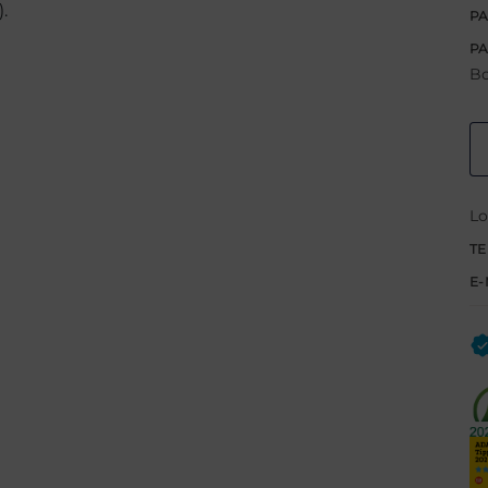
.
PA
P
Bo
Lo
TE
E-