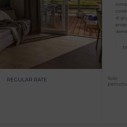
compl
condiz
di gr
progr
domes
D
Solo
REGULAR RATE
pernott