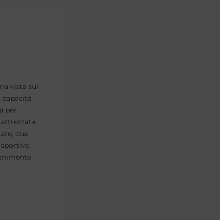
ma vista sul
 capacità
a per
attrezzata
tare, due
 sportive
tenimento