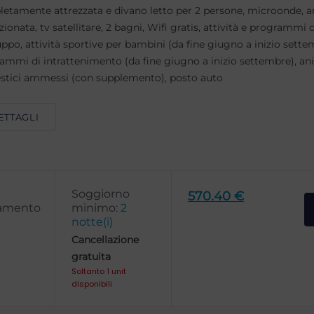
etamente attrezzata e divano letto per 2 persone, microonde, a
ionata, tv satellitare, 2 bagni, Wifi gratis, attività e programmi d
uppo, attività sportive per bambini (da fine giugno a inizio sette
ammi di intrattenimento (da fine giugno a inizio settembre), an
tici ammessi (con supplemento), posto auto
ETTAGLI
Soggiorno
570.40 €
amento
minimo:
2
notte(i)
Cancellazione
gratuita
Soltanto 1 unit
disponibili