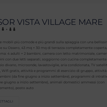
SOR VISTA VILLAGE MARE
+
se mobili più comode e più grandi sulla spiaggia con una bellissi
e su Ossero, 43 mq + 30 mq di terrazza completamente coperta,
ma: 4 adulti + 2 bambini, camera con letto matrimoniale, camer
ni con due letti separati, soggiorno con cucina completamente 
io divano, microonde, lavastoviglie, aria condizionata, TV satelli
, Wifi gratis, attività e programmi di esercizio di gruppo, attività
ambini (da fine giugno a inizio settembre), programmi di intrat
ine giugno a inizio settembre), animali domestici ammessi (con
emento), posto auto
ETTAGLI