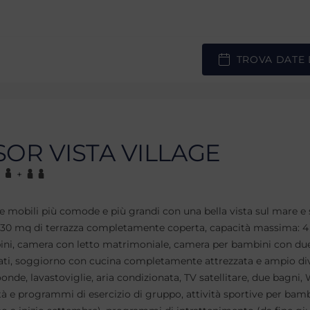
TROVA DATE 
OR VISTA VILLAGE
+
se mobili più comode e più grandi con una bella vista sul mare e 
30 mq di terrazza completamente coperta, capacità massima: 4 
ni, camera con letto matrimoniale, camera per bambini con due 
ati, soggiorno con cucina completamente attrezzata e ampio di
nde, lavastoviglie, aria condizionata, TV satellitare, due bagni, W
ità e programmi di esercizio di gruppo, attività sportive per bamb