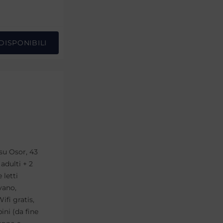
DISPONIBILI
su Osor, 43
adulti + 2
letti
vano,
ifi gratis,
ini (da fine