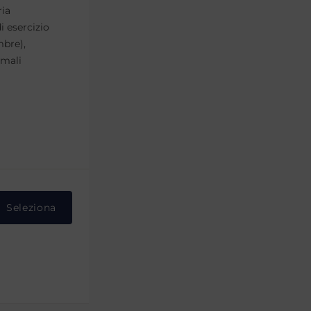
ria
i esercizio
mbre),
imali
Seleziona