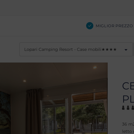
MIGLIOR PREZZO
Lopari Camping Resort - Case mobili
★
★
★
★
C
P
36 m2
letto