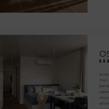
OS
le ca
mq + 
bambi
separ
microo
attiv