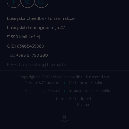
Lošinjska plovidba - Turizam d.o.o.
Lošinjskih brodograditelja 47
51550 Mali Lošinj
OIB: 63465435060
TEL:
+385 51 750 280
E-MAIL:
marketing@losinia.hr
Copyright © 2026 Lošinjska plovidba - Turizam d.o.o.
Termini & Condizioni
Gestione dei Cookie
Politica sulla Privacy
Impostazioni dei cookie
Termini & Condizioni -
Marina