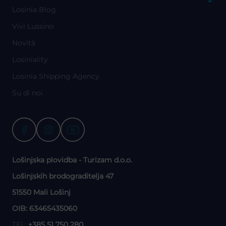
Losinia Blog
Vivi Lussino
Novità
Losiniality
Losinia Shipping Agency
Su di noi
Lošinjska plovidba - Turizam d.o.o.
Lošinjskih brodograditelja 47
51550 Mali Lošinj
OIB: 63465435060
TEL:
+385 51 750 280