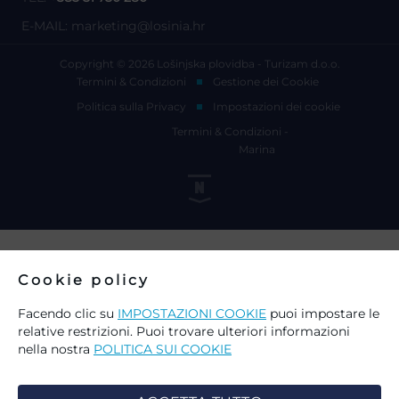
E-MAIL:
marketing@losinia.hr
Copyright © 2026 Lošinjska plovidba - Turizam d.o.o.
Termini & Condizioni
Gestione dei Cookie
Politica sulla Privacy
Impostazioni dei cookie
Termini & Condizioni -
Marina
Cookie policy
Facendo clic su
IMPOSTAZIONI COOKIE
puoi impostare le
relative restrizioni. Puoi trovare ulteriori informazioni
nella nostra
POLITICA SUI COOKIE