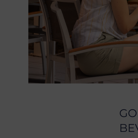
GO
BE