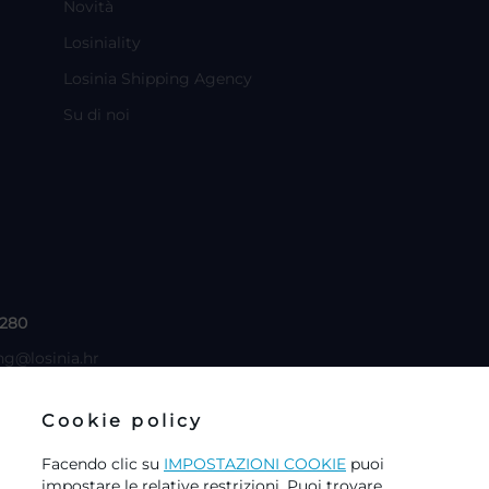
Novità
Losiniality
Losinia Shipping Agency
Su di noi
 280
ng@losinia.hr
Cookie policy
Facendo clic su
IMPOSTAZIONI COOKIE
puoi
impostare le relative restrizioni. Puoi trovare