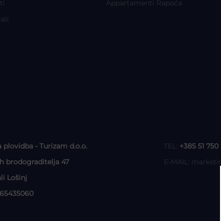
ti
Appartamenti Rapoća
ali
a plovidba - Turizam d.o.o.
TEL:
+385 51 750
ih brodograditelja 47
E-MAIL:
marketi
li Lošinj
465435060