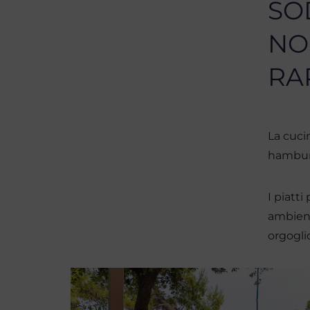
SO
NO
RA
La cuci
hamburg
I piatti
ambient
orgogli