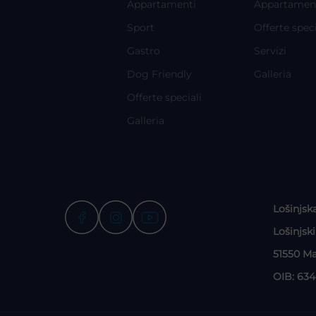
Appartamenti
Appartamen
Sport
Offerte speci
Gastro
Servizi
Dog Friendly
Galleria
Offerte speciali
Galleria
Lošinjsk
Lošinjsk
51550 Ma
OIB: 63