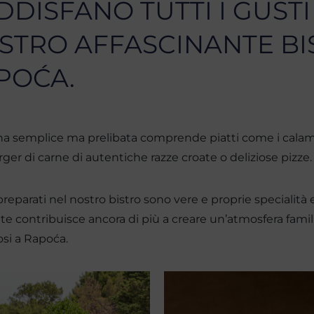
DDISFANO TUTTI I GUSTI
STRO AFFASCINANTE BI
POĆA.
na semplice ma prelibata comprende piatti come i calamari
er di carne di autentiche razze croate o deliziose pizze.
 preparati nel nostro bistro sono vere e proprie specialità 
e contribuisce ancora di più a creare un’atmosfera famili
osi a Rapoća.