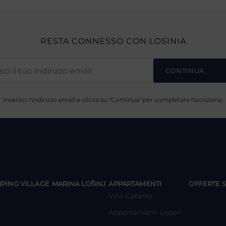
RESTA CONNESSO CON LOSINIA
CONTINUA
Inserisci l'indirizzo email e clicca su "Continua" per completare l'iscrizione.
y
y
y
PING VILLAGE
MARINA LOŠINJ
APPARTAMENTI
OFFERTE S
Villa Catania
Appartamenti Lopari