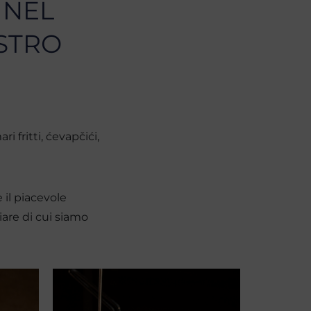
 NEL
STRO
 fritti, ćevapčići,
e il piacevole
are di cui siamo