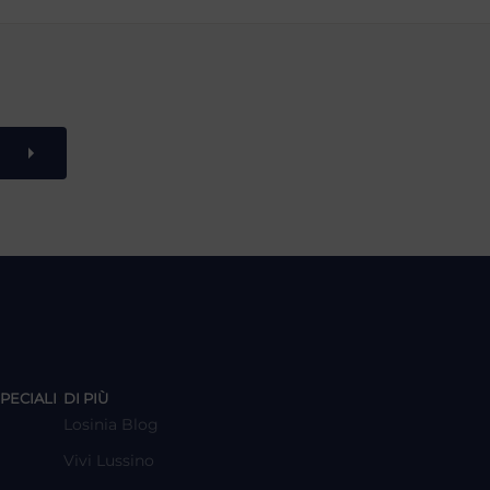
y
PECIALI
DI PIÙ
Losinia Blog
Vivi Lussino