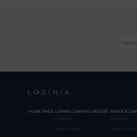
y
y
HOME PAGE
LOPARI CAMPING RESORT
RAPOĆA CAM
Piazzole
Piazzole
Case mobili
Case mobili