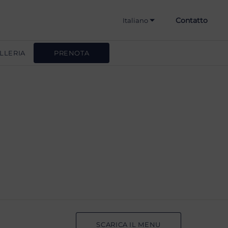
Contatto
Italiano
Hrvatski
LLERIA
PRENOTA
English
Deutsch
Slovenščina
SCARICA IL MENU