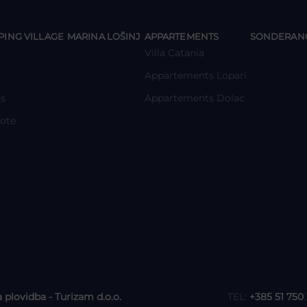
y
y
y
ING VILLAGE
MARINA LOŠINJ
APPARTEMENTS
SONDERAN
Villa Catania
Appartements Lopari
s
Appartements Dolac
ote
a plovidba - Turizam d.o.o.
TEL:
+385 51 750