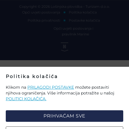
Copyright © 2026 Lošinjska plovidba - Turizam d.o.o.
Opći uvjeti poslovanja
Politika kolačića
Politika privatnosti
Postavke kolačića
Opći uvjeti poslovanja i
pravilnik Marine
Politika kolačića
Klikom na
PRILAGODI POSTAVKE
možete postaviti
njihova ograničenja. Više informacija potražite u našoj
POLITICI KOLAČIĆA.
PRIHVAĆAM SVE