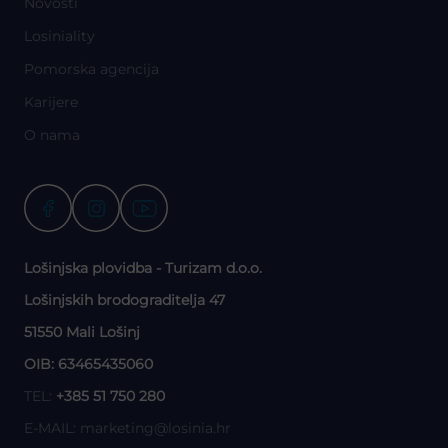
Novosti
Losiniality
Pomorska agencija
Karijere
O nama
Lošinjska plovidba - Turizam d.o.o.
Lošinjskih brodograditelja 47
51550 Mali Lošinj
OIB: 63465435060
TEL:
+385 51 750 280
E-MAIL:
marketing@losinia.hr