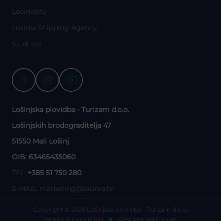
Losiniality
Losinia Shipping Agency
Su di noi
Lošinjska plovidba - Turizam d.o.o.
Lošinjskih brodograditelja 47
51550 Mali Lošinj
OIB: 63465435060
TEL:
+385 51 750 280
E-MAIL:
marketing@losinia.hr
Copyright © 2026 Lošinjska plovidba - Turizam d.o.o.
Termini & Condizioni
Gestione dei Cookie