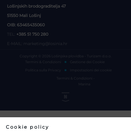
Lošinjskih brodograditelja 47
51550 Mali Lošinj
OIB: 63465435060
TEL:
+385 51 750 280
E-MAIL:
marketing@losinia.hr
Copyright © 2026 Lošinjska plovidba - Turizam d.o.o.
Termini & Condizioni
Gestione dei Cookie
Politica sulla Privacy
Impostazioni dei cookie
Termini & Condizioni -
Marina
Cookie policy