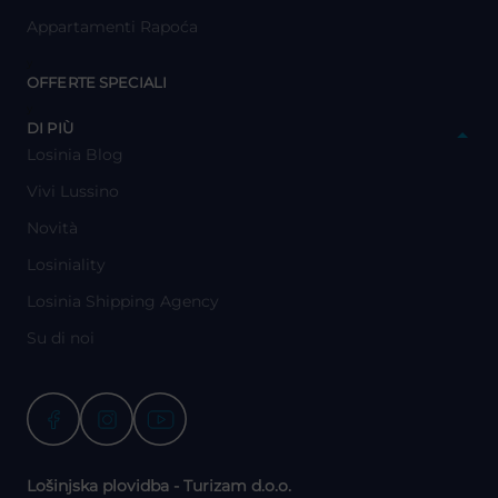
Appartamenti Rapoća
y
OFFERTE SPECIALI
y
DI PIÙ
Losinia Blog
Vivi Lussino
Novità
Losiniality
Losinia Shipping Agency
Su di noi
Lošinjska plovidba - Turizam d.o.o.