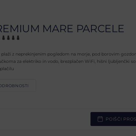
REMIUM MARE PARCELE
b plaži z neprekinjenim pogledom na morje, pod borovim gozdo
jučkoma za elektriko in vodo, brezplačen WiFi, hišni ljubljenčki so
plačilu
ODROBNOSTI
POIŠČI PRO