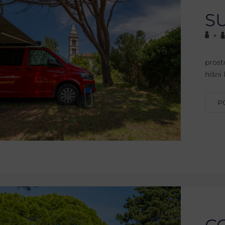
S
+
prost
hišni 
P