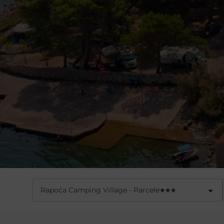
Rapoća Camping Village - Parcele
★
★
★