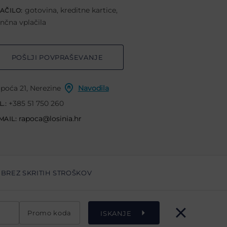
gotovina, kreditne kartice,
AČILO:
nčna vplačila
POŠLJI POVPRAŠEVANJE
poća 21, Nerezine
Navodila
+385 51 750 260
L.:
rapoca@losinia.hr
MAIL:
BREZ SKRITIH STROŠKOV
Promo koda
ISKANJE