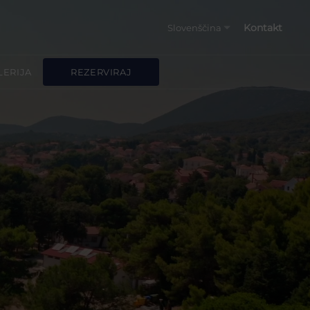
Kontakt
Slovenščina
Hrvatski
LERIJA
REZERVIRAJ
English
Deutsch
Italiano