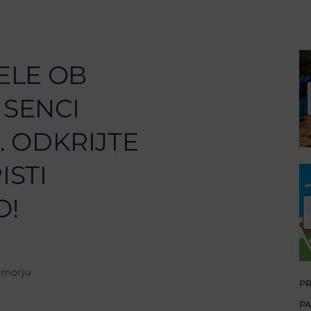
ELE OB
 SENCI
 ODKRIJTE
ISTI
O!
 morju
PR
PA