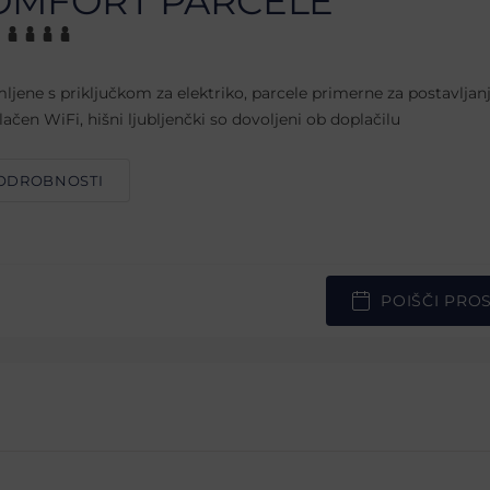
OMFORT PARCELE
ljene s priključkom za elektriko, parcele primerne za postavljanj
lačen WiFi, hišni ljubljenčki so dovoljeni ob doplačilu
ODROBNOSTI
POIŠČI PRO