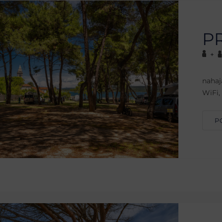
P
+
nahaj
WiFi, 
P