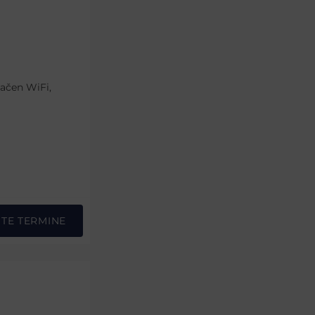
lačen WiFi,
STE TERMINE