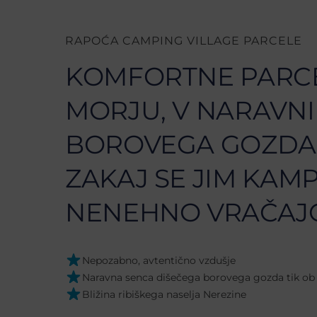
RAPOĆA CAMPING VILLAGE PARCELE
KOMFORTNE PARC
MORJU, V NARAVNI
BOROVEGA GOZDA.
ZAKAJ SE JIM KAMP
NENEHNO VRAČAJ
Nepozabno, avtentično vzdušje
Naravna senca dišečega borovega gozda tik ob
Bližina ribiškega naselja Nerezine