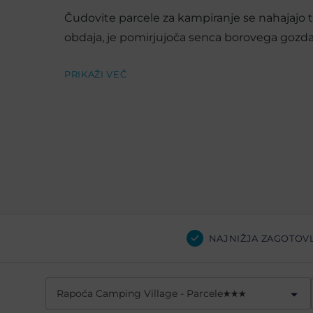
Čudovite parcele za kampiranje se nahajajo t
obdaja, je pomirjujoča senca borovega gozda
PRIKAŽI VEČ
NAJNIŽJA ZAGOTOV
Rapoća Camping Village - Parcele
★
★
★