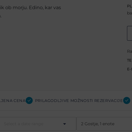
PL
ik ob morju. Edino, kar vas
ba
.
Ra
TE
E-
LJENA CENA
PRILAGODLJIVE MOŽNOSTI REZERVACIJE