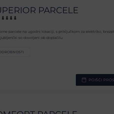
UPERIOR PARCELE
orne parcele na ugodni lokaciji, s priključkom za elektriko, brezp
ljubljenčki so dovoljeni ob doplačilu
ODROBNOSTI
POIŠČI PRO