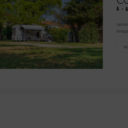
C
+
oprem
brezp
P