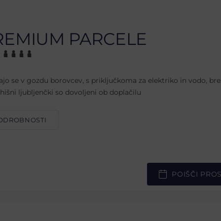
REMIUM PARCELE
ajo se v gozdu borovcev, s priključkoma za elektriko in vodo, br
hišni ljubljenčki so dovoljeni ob doplačilu
ODROBNOSTI
POIŠČI PRO