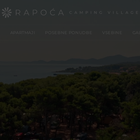
E
APARTMAJI
POSEBNE PONUDBE
VSEBINE
GA