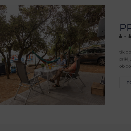
P
+
tik o
prikl
ob do
P