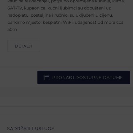
kauč na razvlačenje), potpuno opremljena kuhinja, klima,
SAT-TV, kupaonica, kućni ljubimci su dopušteni uz
nadoplatu, posteljina i ručnici su uključeni u cijenu,
parkirno mjesto, besplatni WiFi, udaljenost od mora cca
50m
DETALJI
PRONAĐI DOSTUPNE DATUME
SADRŽAJI I USLUGE