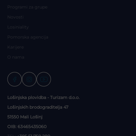
Programi za grupe
Novosti
Losiniality
Pomorska agencija
Karijere
O nama
Lošinjska plovidba - Turizam d.o.o.
Lošinjskih brodograditelja 47
51550 Mali Lošinj
OIB: 63465435060