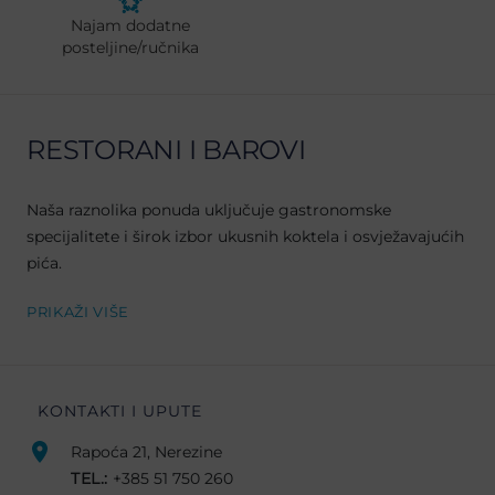
Najam dodatne
posteljine/ručnika
RESTORANI I BAROVI
Naša raznolika ponuda uključuje gastronomske
specijalitete i širok izbor ukusnih koktela i osvježavajućih
pića.
PRIKAŽI VIŠE
KONTAKTI I UPUTE
Rapoća 21, Nerezine
TEL.:
+385 51 750 260