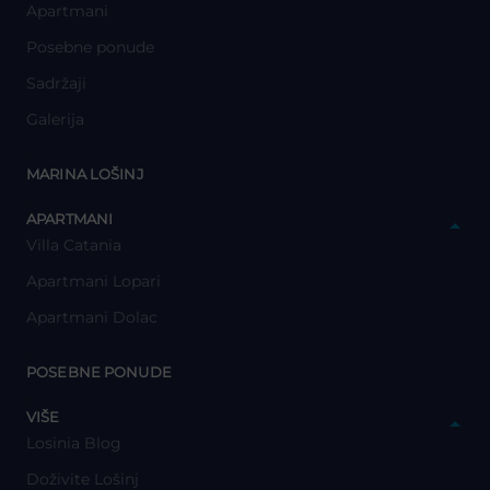
Apartmani
Posebne ponude
Sadržaji
Galerija
y
MARINA LOŠINJ
y
APARTMANI
Villa Catania
Apartmani Lopari
Apartmani Dolac
y
POSEBNE PONUDE
y
VIŠE
Losinia Blog
Doživite Lošinj