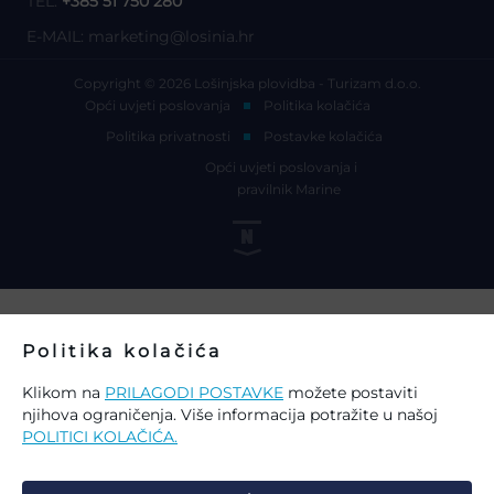
TEL:
+385 51 750 280
E-MAIL:
marketing@losinia.hr
Copyright © 2026 Lošinjska plovidba - Turizam d.o.o.
Opći uvjeti poslovanja
Politika kolačića
Politika privatnosti
Postavke kolačića
Opći uvjeti poslovanja i
pravilnik Marine
Politika kolačića
Klikom na
PRILAGODI POSTAVKE
možete postaviti
njihova ograničenja. Više informacija potražite u našoj
POLITICI KOLAČIĆA.