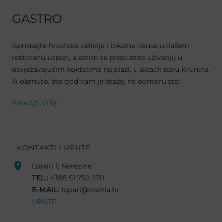
GASTRO
Isprobajte hrvatske delicije i lokalne okuse u našem
restoranu Lopari, a zatim se prepustite uživanju u
osvježavajućim koktelima na plaži, u Beach baru Krunina.
Ili obrnuto, što god vam je draže, na odmoru ste!
PRIKAŽI VIŠE
KONTAKTI I UPUTE
Lopari 1, Nerezine
TEL.:
+385 51 750 270
E-MAIL:
lopari@losinia.hr
UPUTE