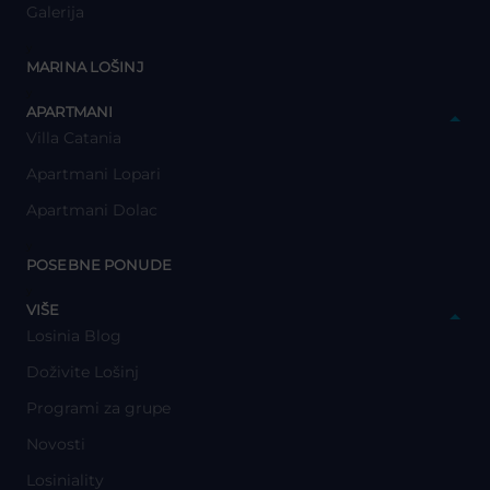
Galerija
y
MARINA LOŠINJ
y
APARTMANI
Villa Catania
Apartmani Lopari
Apartmani Dolac
y
POSEBNE PONUDE
y
VIŠE
Losinia Blog
Doživite Lošinj
Programi za grupe
Novosti
Losiniality