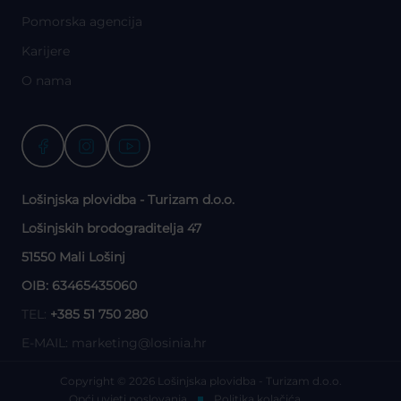
Pomorska agencija
Karijere
O nama
Lošinjska plovidba - Turizam d.o.o.
Lošinjskih brodograditelja 47
51550 Mali Lošinj
OIB: 63465435060
TEL:
+385 51 750 280
E-MAIL:
marketing@losinia.hr
Copyright © 2026 Lošinjska plovidba - Turizam d.o.o.
Opći uvjeti poslovanja
Politika kolačića