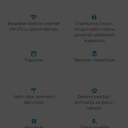
Besplatan bežični internet
2 sanitarna čvora s
(Wi-Fi) u cijelom kampu
mogućnošću najma
privatnih obiteljskih
kupaonica
Trgovina
Restoran i beach bar
Veliki izbor sportskih
Zabavni sadržaji i
aktivnosti
animacija za djecu i
odrasle
Mini-klub
Dječje igralište