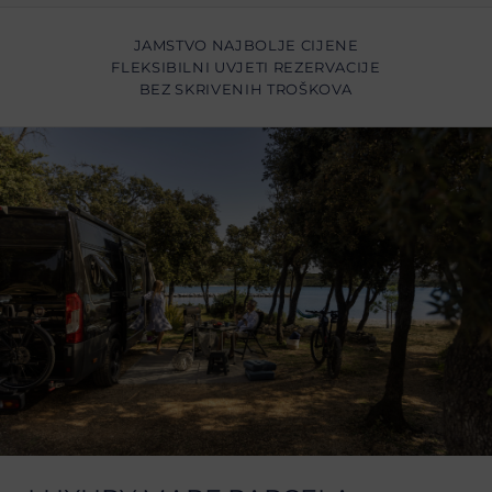
JAMSTVO NAJBOLJE CIJENE
FLEKSIBILNI UVJETI REZERVACIJE
BEZ SKRIVENIH TROŠKOVA