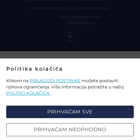
Politika privatnosti
Postavke kolačića
Opći uvjeti poslovanja i
pravilnik Marine
Politika kolačića
Klikom na
PRILAGODI POSTAVKE
možete postaviti
njihova ograničenja. Više informacija potražite u našoj
POLITICI KOLAČIĆA.
PRIHVAĆAM SVE
PRIHVAĆAM NEOPHODNO
IZABERITE KOLAČIĆE NA STRANICI
PRETRAŽI