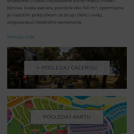
smještene u hladu vazdazelene šume hrasta crnike i
borova. Svaka parcela, površine oko 100 m², opremljena
je vlastitim priključkom za struju (16A) i vodu,
osiguravajući bezbrižno kampiranje.
PRIKAŽI VIŠE
+ POGLEDAJ GALERIJU
POGLEDAJ KARTU