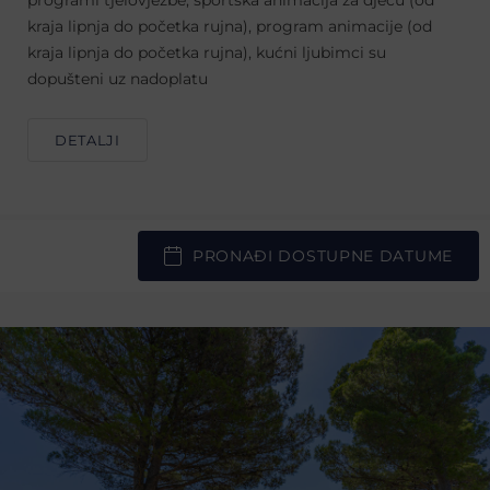
programi tjelovježbe, sportska animacija za djecu (od
kraja lipnja do početka rujna), program animacije (od
kraja lipnja do početka rujna), kućni ljubimci su
dopušteni uz nadoplatu
DETALJI
PRONAĐI DOSTUPNE DATUME