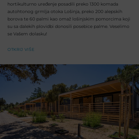
hortikulturno uređenje posadili preko 1300 komada
autohtonog grmlja otoka Lošinja, preko 200 alepskih
borova te 60 palmi kao omaž lošinjskim pomorcima koji
su sa dalekih plovidbi donosili posebice palme. Veselimo
se Vašem dolasku!
OTKRIJ VIŠE