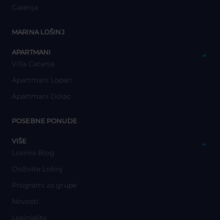
Galerija
y
MARINA LOŠINJ
y
APARTMANI
Villa Catania
Apartmani Lopari
Apartmani Dolac
y
POSEBNE PONUDE
y
VIŠE
Losinia Blog
Doživite Lošinj
Programi za grupe
Novosti
Losiniality