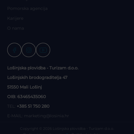
Pomorska agencija
Karijere
O nama
Lošinjska plovidba - Turizam d.o.o.
Lošinjskih brodograditelja 47
51550 Mali Lošinj
OIB: 63465435060
TEL:
+385 51 750 280
E-MAIL:
marketing@losinia.hr
Copyright © 2026 Lošinjska plovidba - Turizam d.o.o.