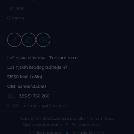
Karijere
O nama
Lošinjska plovidba - Turizam d.o.o.
Lošinjskih brodograditelja 47
51550 Mali Lošinj
OIB: 63465435060
TEL:
+385 51 750 280
E-MAIL:
marketing@losinia.hr
Copyright © 2026 Lošinjska plovidba - Turizam d.o.o.
Opći uvjeti poslovanja
Politika kolačića
Politika privatnosti
Postavke kolačića