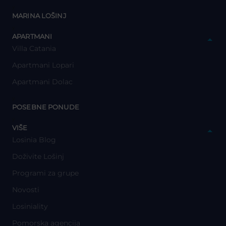
y
MARINA LOŠINJ
y
APARTMANI
Villa Catania
Apartmani Lopari
Apartmani Dolac
y
POSEBNE PONUDE
y
VIŠE
Losinia Blog
Doživite Lošinj
Programi za grupe
Novosti
Losiniality
Pomorska agencija