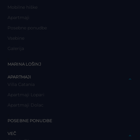
Mobilne hiške
Apartmaji
Posebne ponudbe
Vsebine
Galerija
y
MARINA LOŠINJ
y
APARTMAJI
Villa Catania
Apartmaji Lopari
Apartmaji Dolac
y
POSEBNE PONUDBE
y
VEČ