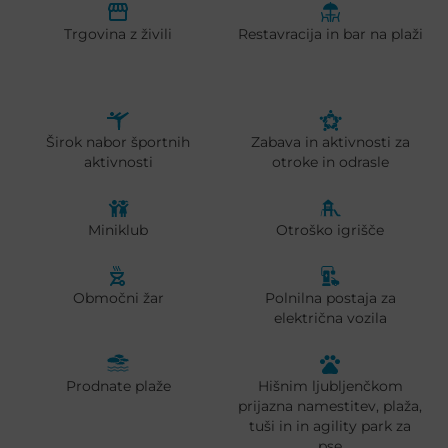
Trgovina z živili
Restavracija in bar na plaži
Širok nabor športnih
Zabava in aktivnosti za
aktivnosti
otroke in odrasle
Miniklub
Otroško igrišče
Območni žar
Polnilna postaja za
električna vozila
Prodnate plaže
Hišnim ljubljenčkom
prijazna namestitev, plaža,
tuši in in agility park za
pse