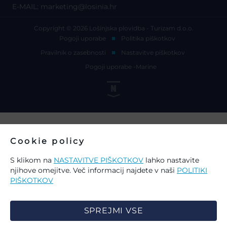
E-MAIL:
marketing@losinia.hr
Copyright © 2026 Lošinjska plovidba - Turizam d.o.o.
Pogoji uporabe
Politika piškotkov
Pravilnik o zasebnosti
Nastavitve piškotkov
Pogoji uporabe -Marine
Cookie policy
S klikom na
NASTAVITVE PIŠKOTKOV
lahko nastavite
njihove omejitve. Več informacij najdete v naši
POLITIKI
PIŠKOTKOV
SPREJMI VSE