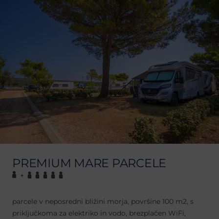
PREMIUM MARE PARCELE
+
parcele v neposredni bližini morja, površine 100 m2, s
priključkoma za elektriko in vodo, brezplačen WiFi,