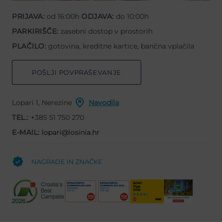
PRIJAVA:
od 16:00h
ODJAVA:
do 10:00h
PARKIRIŠČE:
zasebni dostop v prostorih
PLAČILO:
gotovina, kreditne kartice, bančna vplačila
POŠLJI POVPRAŠEVANJE
Lopari 1, Nerezine
Navodila
TEL.:
+385 51 750 270
E-MAIL:
lopari@losinia.hr
NAGRADE IN ZNAČKE