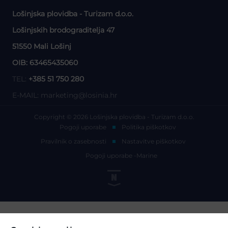
Lošinjska plovidba - Turizam d.o.o.
Lošinjskih brodograditelja 47
51550 Mali Lošinj
OIB: 63465435060
TEL:
+385 51 750 280
E-MAIL:
marketing@losinia.hr
Copyright © 2026 Lošinjska plovidba - Turizam d.o.o.
Pogoji uporabe
Politika piškotkov
Pravilnik o zasebnosti
Nastavitve piškotkov
Pogoji uporabe -Marine