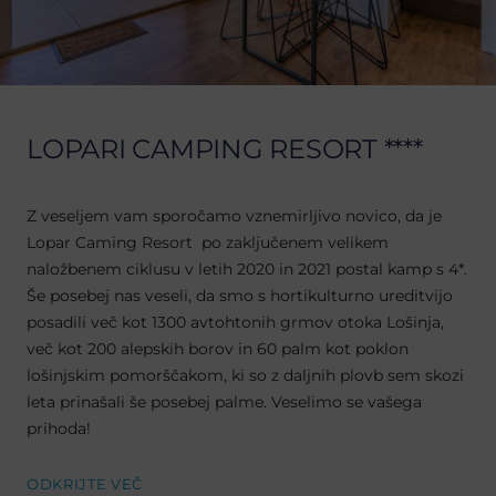
LOPARI CAMPING RESORT ****
Z veseljem vam sporočamo vznemirljivo novico, da je
Lopar Caming Resort po zaključenem velikem
naložbenem ciklusu v letih 2020 in 2021 postal kamp s 4*.
Še posebej nas veseli, da smo s hortikulturno ureditvijo
posadili več kot 1300 avtohtonih grmov otoka Lošinja,
več kot 200 alepskih borov in 60 palm kot poklon
lošinjskim pomorščakom, ki so z daljnih plovb sem skozi
leta prinašali še posebej palme. Veselimo se vašega
prihoda!
ODKRIJTE VEČ