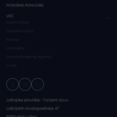
y
POSEBNE PONUDBE
y
VEČ
Losinia Blog
Doživite Lošinj
Novice
Losiniality
Losinia Shipping Agency
O nas
Lošinjska plovidba - Turizam d.o.o.
Lošinjskih brodograditelja 47
51550 Mali Lošinj