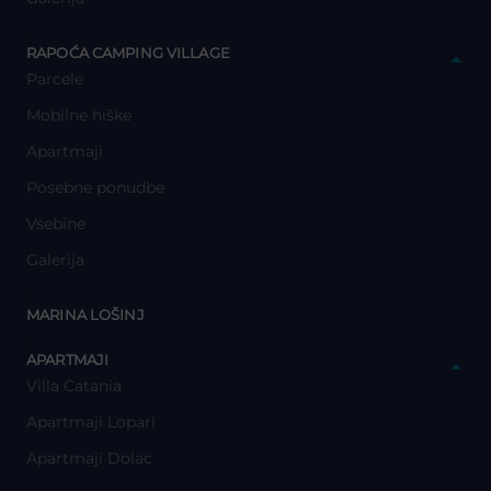
y
RAPOĆA CAMPING VILLAGE
Parcele
Mobilne hiške
Apartmaji
Posebne ponudbe
Vsebine
Galerija
y
MARINA LOŠINJ
y
APARTMAJI
Villa Catania
Apartmaji Lopari
Apartmaji Dolac