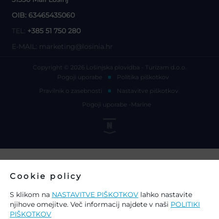
OIB: 63465435060
TEL:
+385 51 750 280
E-MAIL:
marketing@losinia.hr
Copyright © 2026 Lošinjska plovidba - Turizam d.o.o.
Pogoji uporabe
Politika piškotkov
Pravilnik o zasebnosti
Nastavitve piškotkov
Pogoji uporabe -Marine
Cookie policy
S klikom na
NASTAVITVE PIŠKOTKOV
lahko nastavite
njihove omejitve. Več informacij najdete v naši
POLITIKI
PIŠKOTKOV