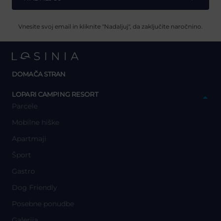
Vnesite svoj email in kliknite "Nadaljuj", da zaključite naročnino.
DOMAČA STRAN
y
LOPARI CAMPING RESORT
Parcele
Mobilne hiške
Apartmaji
Šport
Gastro
Dog Friendly
Posebne ponudbe
Galerija