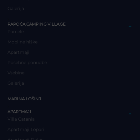
Galerija
y
RAPOĆA CAMPING VILLAGE
Parcele
Mobilne hiške
Apartmaji
Posebne ponudbe
Vsebine
Galerija
y
MARINA LOŠINJ
y
APARTMAJI
Villa Catania
Apartmaji Lopari
Apartmaji Dolac