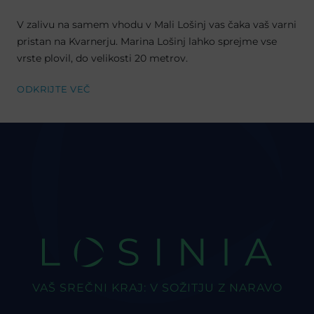
V zalivu na samem vhodu v Mali Lošinj vas čaka vaš varni
pristan na Kvarnerju. Marina Lošinj lahko sprejme vse
vrste plovil, do velikosti 20 metrov.
ODKRIJTE VEČ
LOSINIA
VAŠ SREČNI KRAJ: V SOŽITJU Z NARAVO