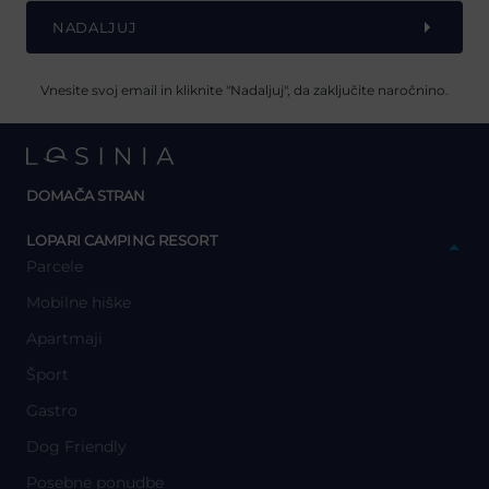
NADALJUJ
Vnesite svoj email in kliknite "Nadaljuj", da zaključite naročnino.
DOMAČA STRAN
y
LOPARI CAMPING RESORT
Parcele
Mobilne hiške
Apartmaji
Šport
Gastro
Dog Friendly
Posebne ponudbe