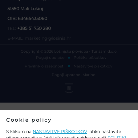
51550 Mali Lošinj
OIB: 63465435060
TEL:
+385 51 750 280
E-MAIL:
marketing@losinia.hr
Copyright © 2026 Lošinjska plovidba - Turizam d.o.o.
Pogoji uporabe
Politika piškotkov
Pravilnik o zasebnosti
Nastavitve piškotkov
Pogoji uporabe -Marine
Cookie policy
S klikom na
NASTAVITVE PIŠKOTKOV
lahko nastavite
njihove omejitve. Več informacij najdete v naši
POLITIKI