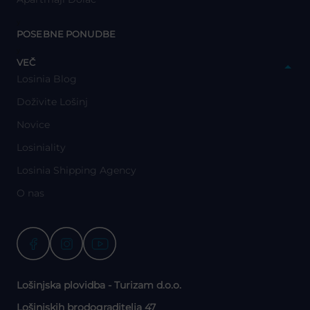
y
POSEBNE PONUDBE
y
VEČ
Losinia Blog
Doživite Lošinj
Novice
Losiniality
Losinia Shipping Agency
O nas
Lošinjska plovidba - Turizam d.o.o.
Lošinjskih brodograditelja 47