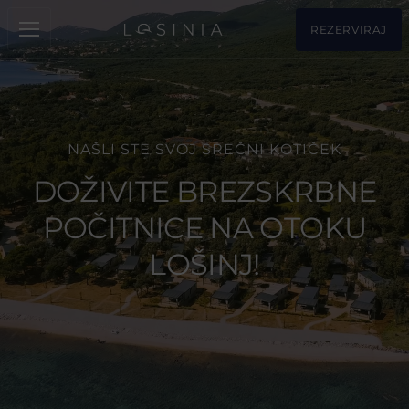
REZERVIRAJ
NAŠLI STE SVOJ SREČNI KOTIČEK
DOŽIVITE BREZSKRBNE
POČITNICE NA OTOKU
LOŠINJ!