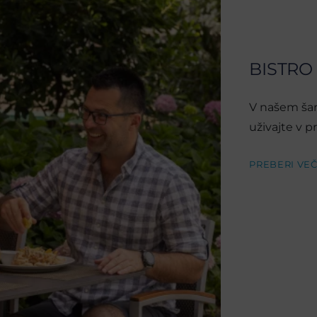
BISTRO
V našem ša
uživajte v pr
PREBERI VE