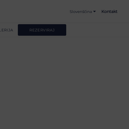
Kontakt
Slovenščina
Hrvatski
LERIJA
REZERVIRAJ
English
Deutsch
Italiano