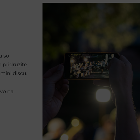
u so
 pridružite
 mini discu.
avo na