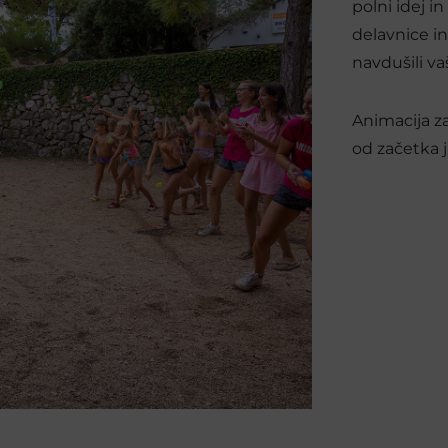
polni idej i
delavnice i
navdušili v
Animacija za
od začetka 