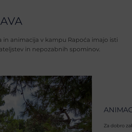
BAVA
a in animacija v kampu Rapoća imajo isti
rijateljstev in nepozabnih spominov.
ANIMAC
Za dobro zab