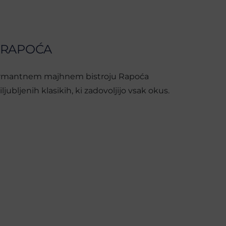
 RAPOĆA
rmantnem majhnem bistroju Rapoća
iljubljenih klasikih, ki zadovoljijo vsak okus.
Č