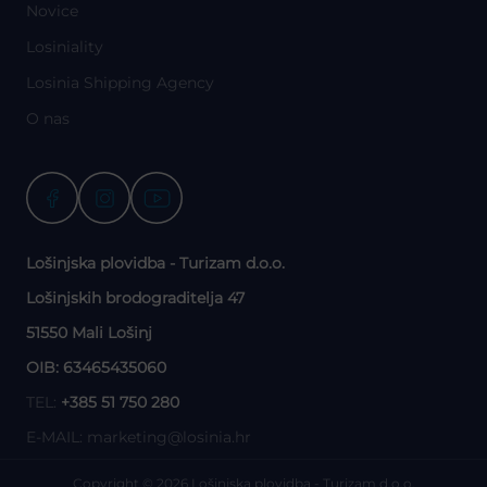
Novice
Losiniality
Losinia Shipping Agency
O nas
Lošinjska plovidba - Turizam d.o.o.
Lošinjskih brodograditelja 47
51550 Mali Lošinj
OIB: 63465435060
TEL:
+385 51 750 280
E-MAIL:
marketing@losinia.hr
Copyright © 2026 Lošinjska plovidba - Turizam d.o.o.