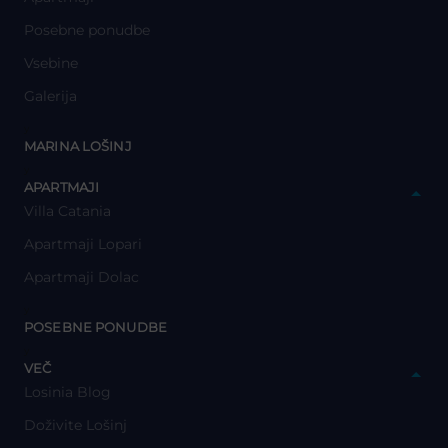
Posebne ponudbe
Vsebine
Galerija
y
MARINA LOŠINJ
y
APARTMAJI
Villa Catania
Apartmaji Lopari
Apartmaji Dolac
y
POSEBNE PONUDBE
y
VEČ
Losinia Blog
Doživite Lošinj