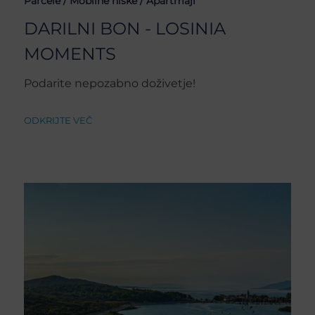
Parcele /
Mobilne hiške /
Apartmaji
DARILNI BON - LOSINIA
MOMENTS
Podarite nepozabno doživetje!
ODKRIJTE VEČ