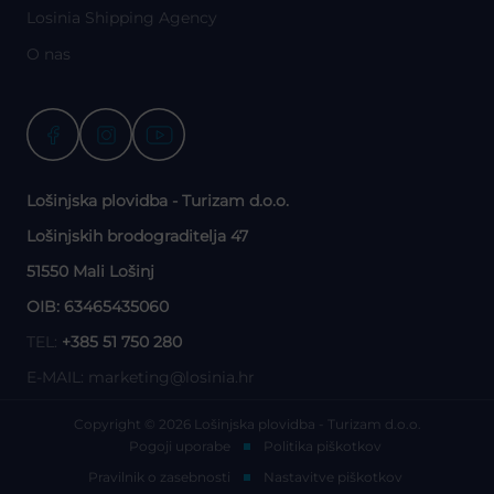
Losinia Shipping Agency
O nas
Lošinjska plovidba - Turizam d.o.o.
Lošinjskih brodograditelja 47
51550 Mali Lošinj
OIB: 63465435060
TEL:
+385 51 750 280
E-MAIL:
marketing@losinia.hr
Copyright © 2026 Lošinjska plovidba - Turizam d.o.o.
Pogoji uporabe
Politika piškotkov
Pravilnik o zasebnosti
Nastavitve piškotkov