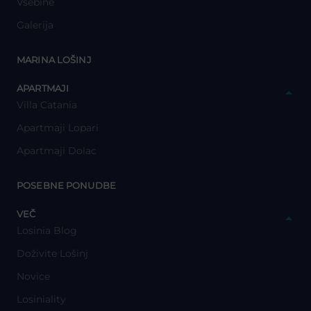
Vsebine
Galerija
y
MARINA LOŠINJ
y
APARTMAJI
Villa Catania
Apartmaji Lopari
Apartmaji Dolac
y
POSEBNE PONUDBE
y
VEČ
Losinia Blog
Doživite Lošinj
Novice
Losiniality