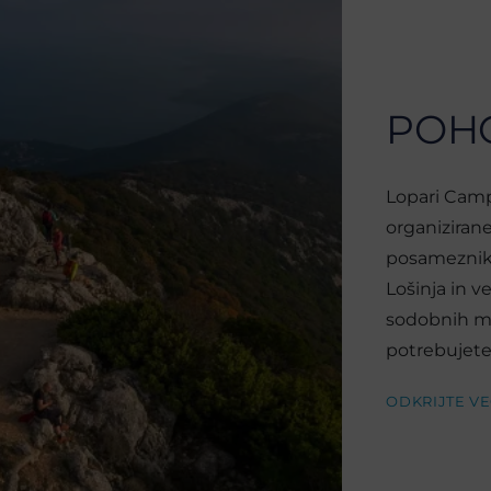
POHO
Lopari Camp
organiziran
posameznike,
Lošinja in v
sodobnih mo
potrebujete
ODKRIJTE V