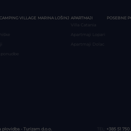
y
y
y
CAMPING VILLAGE
MARINA LOŠINJ
APARTMAJI
POSEBNE 
Villa Catania
hiške
Apartmaji Lopari
ji
Apartmaji Dolac
 ponudbe
a plovidba - Turizam d.o.o.
TEL:
+385 51 750