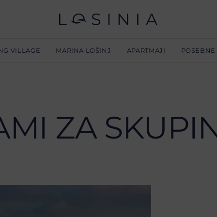
NG VILLAGE
MARINA LOŠINJ
APARTMAJI
POSEBNE
Do
Lo
MI ZA SKUPI
Lo
No
Pr
Lo
Lo
O 