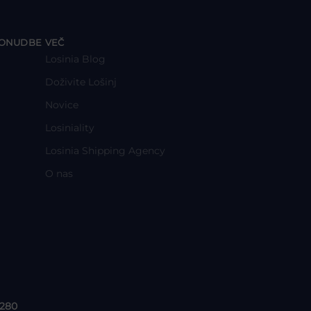
y
PONUDBE
VEČ
Losinia Blog
Doživite Lošinj
Novice
Losiniality
Losinia Shipping Agency
O nas
 280