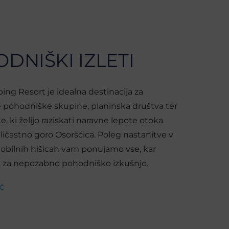
DNIŠKI IZLETI
ing Resort je idealna destinacija za
e pohodniške skupine, planinska društva ter
 ki želijo raziskati naravne lepote otoka
eličastno goro Osoršćica. Poleg nastanitve v
bilnih hišicah vam ponujamo vse, kar
 za nepozabno pohodniško izkušnjo.
EČ