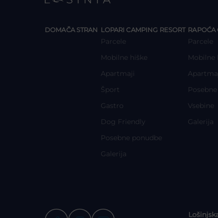
y
y
DOMAČA STRAN
LOPARI CAMPING RESORT
RAPOĆA 
Parcele
Parcele
Mobilne hiške
Mobilne 
Apartmaji
Apartma
Šport
Posebne
Gastro
Vsebine
Dog Friendly
Galerija
Posebne ponudbe
Galerija
Lošinjsk