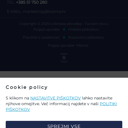
TEL:
+385 51 750 280
E-MAIL:
marketing@losinia.hr
Copyright © 2026 Lošinjska plovidba - Turizam d.o.o.
Pogoji uporabe
Politika piškotkov
Pravilnik o zasebnosti
Nastavitve piškotkov
Pogoji uporabe -Marine
Cookie policy
S klikom na
NASTAVITVE PIŠKOTKOV
lahko nastavite
njihove omejitve. Več informacij najdete v naši
POLITIKI
PIŠKOTKOV
SPREJMI VSE