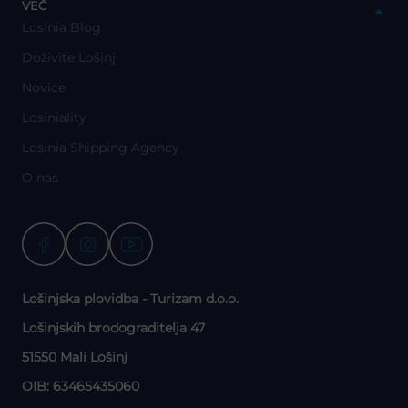
VEČ
Losinia Blog
Doživite Lošinj
Novice
Losiniality
Losinia Shipping Agency
O nas
Lošinjska plovidba - Turizam d.o.o.
Lošinjskih brodograditelja 47
51550 Mali Lošinj
OIB: 63465435060