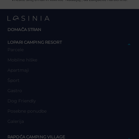
DOMAČA STRAN
y
LOPARI CAMPING RESORT
Parcele
Mobilne hiške
Apartmaji
Šport
Gastro
Dog Friendly
Posebne ponudbe
Galerija
y
RAPOĆA CAMPING VILLAGE