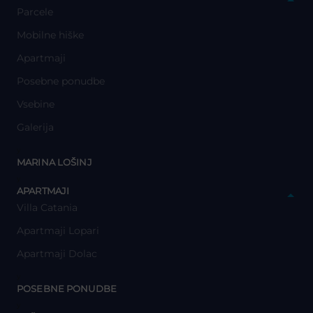
Parcele
Mobilne hiške
Apartmaji
Posebne ponudbe
Vsebine
Galerija
y
MARINA LOŠINJ
y
APARTMAJI
Villa Catania
Apartmaji Lopari
Apartmaji Dolac
y
POSEBNE PONUDBE
y