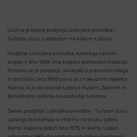
Losinia je brand podjetja Lošinjska plovidba -
Turizam d.o.o. s sedežem na Malem Lošinju.
Podjetje Lošinjska plovidba, katerega začetki
segajo v leto 1958, ima bogato pomorsko tradicijo.
Prvotno se je podjetje ukvarjalo s prevozom blaga
in potnikov, leta 1969 pa se je z nakupom trajekta
Marina, ki je povezoval Lošinj s Puljem, Zadrom in
Benetkami, razširilo na področje turizma.
Danes podjetje Lošinjska plovidba - Turizam d.o.o.
upravlja dva kampa in marino na otoku Lošinj.
Kamp Rapoća, odprt leta 1975, in kamp Lopari,
odprt leta 1985, sta postala priljubljeni destinaciji