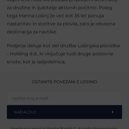
za družine in ljubitelje aktivnih počitnic. Poleg
tega Marina Lošinj že več kot 35 let ponuja
nastanitev in storitve za plovila, zato je obvezna
destinacija za navtike.
Podjetje deluje kot del družbe Lošinjska plovidba
- Holding d.d., ki vključuje tudi druge poslovne
enote, kot je ladjedelnica.
OSTANITE POVEZANI Z LOSINIO
NADALJUJ
Vnesite svoj email in kliknite "Nadaljuj", da zaključite naročnino.