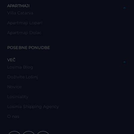
y
APARTMAJI
Villa Catania
Apartmaji Lopari
Apartmaji Dolac
y
POSEBNE PONUDBE
y
VEČ
Losinia Blog
Doživite Lošinj
Novice
Losiniality
Losinia Shipping Agency
O nas