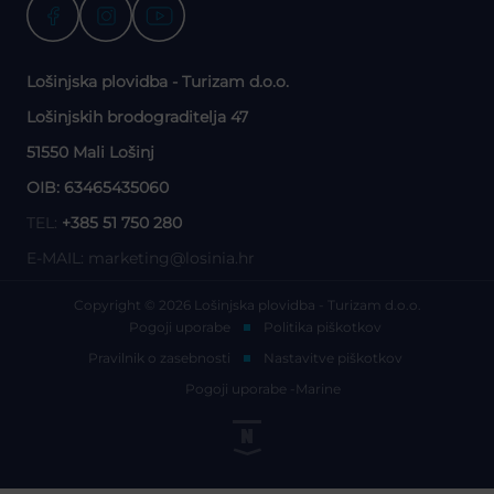
Lošinjska plovidba - Turizam d.o.o.
Lošinjskih brodograditelja 47
51550 Mali Lošinj
OIB: 63465435060
TEL:
+385 51 750 280
E-MAIL:
marketing@losinia.hr
Copyright © 2026 Lošinjska plovidba - Turizam d.o.o.
Pogoji uporabe
Politika piškotkov
Pravilnik o zasebnosti
Nastavitve piškotkov
Pogoji uporabe -Marine