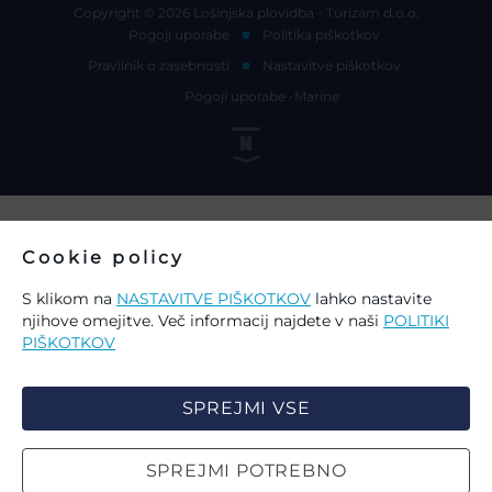
Copyright © 2026 Lošinjska plovidba - Turizam d.o.o.
Pogoji uporabe
Politika piškotkov
Pravilnik o zasebnosti
Nastavitve piškotkov
Pogoji uporabe -Marine
Cookie policy
S klikom na
NASTAVITVE PIŠKOTKOV
lahko nastavite
njihove omejitve. Več informacij najdete v naši
POLITIKI
PIŠKOTKOV
SPREJMI VSE
SPREJMI POTREBNO
IZBERITE PIŠKOTKE NA STRANI
ISKANJE