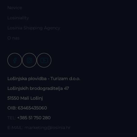
Novice
Losiniality
Losinia Shipping Agency
O nas
Lošinjska plovidba - Turizam d.o.o.
Lošinjskih brodograditelja 47
51550 Mali Lošinj
OIB: 63465435060
TEL:
+385 51 750 280
E-MAIL:
marketing@losinia.hr