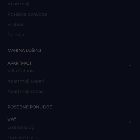
Apartmaji
Posebne ponudbe
Vsebine
Galerija
y
MARINA LOŠINJ
y
APARTMAJI
Villa Catania
Apartmaji Lopari
Apartmaji Dolac
y
POSEBNE PONUDBE
y
VEČ
Losinia Blog
Doživite Lošinj