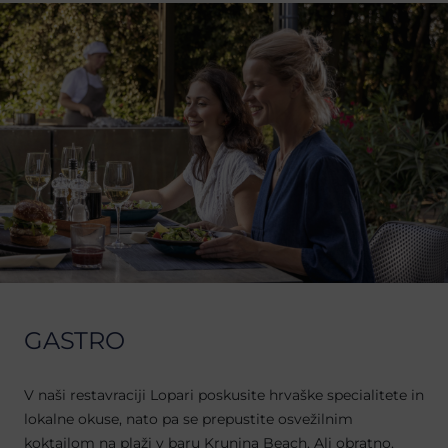
GASTRO
V naši restavraciji Lopari poskusite hrvaške specialitete in
lokalne okuse, nato pa se prepustite osvežilnim
koktajlom na plaži v baru Krunina Beach. Ali obratno,