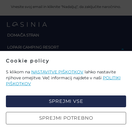
Vnesite svoj email in kliknite "Nadaljuj", da zaključite naročnino.
DOMAČA STRAN
y
LOPARI CAMPING RESORT
Parcele
Cookie policy
Mobilne hiške
S klikom na
NASTAVITVE PIŠKOTKOV
lahko nastavite
Apartmaji
njihove omejitve. Več informacij najdete v naši
POLITIKI
Šport
PIŠKOTKOV
Gastro
SPREJMI VSE
Dog Friendly
Posebne ponudbe
SPREJMI POTREBNO
IZBERITE PIŠKOTKE NA STRANI
ISKANJE
Galerija
Omogočanje ali onemogočanje spodaj opisanih
y