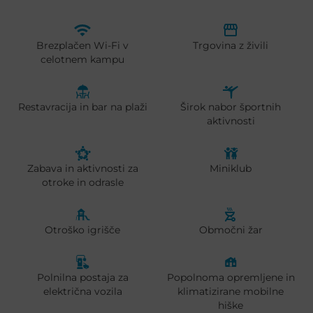
Brezplačen Wi-Fi v
Trgovina z živili
celotnem kampu
Restavracija in bar na plaži
Širok nabor športnih
aktivnosti
Zabava in aktivnosti za
Miniklub
otroke in odrasle
Otroško igrišče
Območni žar
Polnilna postaja za
Popolnoma opremljene in
električna vozila
klimatizirane mobilne
hiške