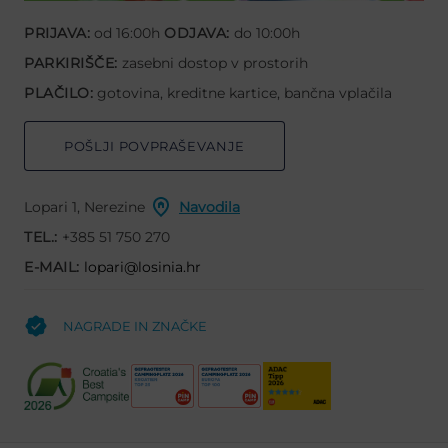
PRIJAVA:
od 16:00h
ODJAVA:
do 10:00h
PARKIRIŠČE:
zasebni dostop v prostorih
PLAČILO:
gotovina, kreditne kartice, bančna vplačila
POŠLJI POVPRAŠEVANJE
Lopari 1, Nerezine
Navodila
TEL.:
+385 51 750 270
E-MAIL:
lopari@losinia.hr
NAGRADE IN ZNAČKE