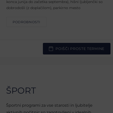
konca junija do začetka septembra), hišni ljubljenčki so
dobrodošli (z doplačilom), parkirno mesto
PODROBNOSTI
POIŠČI PROSTE TERMINE
ŠPORT
Športni programi za vse starosti in ljubitelje
aktivnih počitnic so zagotovljeni v idealnih