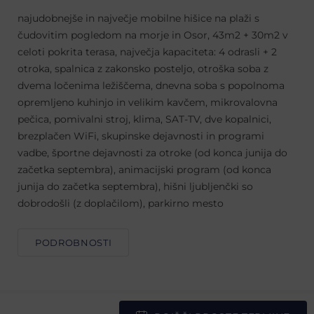
najudobnejše in največje mobilne hišice na plaži s
čudovitim pogledom na morje in Osor, 43m2 + 30m2 v
celoti pokrita terasa, največja kapaciteta: 4 odrasli + 2
otroka, spalnica z zakonsko posteljo, otroška soba z
dvema ločenima ležiščema, dnevna soba s popolnoma
opremljeno kuhinjo in velikim kavčem, mikrovalovna
pečica, pomivalni stroj, klima, SAT-TV, dve kopalnici,
brezplačen WiFi, skupinske dejavnosti in programi
vadbe, športne dejavnosti za otroke (od konca junija do
začetka septembra), animacijski program (od konca
junija do začetka septembra), hišni ljubljenčki so
dobrodošli (z doplačilom), parkirno mesto
PODROBNOSTI