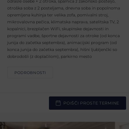
odrasle osebe + 2 otroka, spalnica z zakonsko posteljo,
otroška soba z 2 posteljama, dnevna soba in popolnoma
opremljena kuhinja ter velika zofa, pomivalni stroj,
mikrovalovna pečica, klimatska naprava, satelitska TV, 2
kopalnici, brezplačen WiFi, skupinske dejavnosti in
programi vadbe, športne dejavnosti za otroke (od konca
junija do začetka septembra), animacijski program (od
konca junija do začetka septembra), hišni ljubljenčki so
dobrodošli (z doplačilom), parkirno mesto
PODROBNOSTI
POIŠČI PROSTE TERMINE