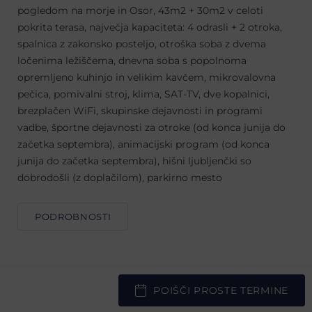
pogledom na morje in Osor, 43m2 + 30m2 v celoti
pokrita terasa, največja kapaciteta: 4 odrasli + 2 otroka,
spalnica z zakonsko posteljo, otroška soba z dvema
ločenima ležiščema, dnevna soba s popolnoma
opremljeno kuhinjo in velikim kavčem, mikrovalovna
pečica, pomivalni stroj, klima, SAT-TV, dve kopalnici,
brezplačen WiFi, skupinske dejavnosti in programi
vadbe, športne dejavnosti za otroke (od konca junija do
začetka septembra), animacijski program (od konca
junija do začetka septembra), hišni ljubljenčki so
dobrodošli (z doplačilom), parkirno mesto ​
PODROBNOSTI
POIŠČI PROSTE TERMINE