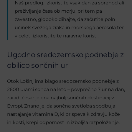
Naš predlog: Izkoristite vsak dan za sprehod ali
preživljanje časa ob morju, pri tem pa
zavestno, globoko dihajte, da začutite poln
učinek svežega zraka in morskega aerosola ter
v celoti izkoristite te naravne koristi.
Ugodno sredozemsko podnebje z
obilico sončnih ur
Otok Lošinj ima blago sredozemsko podnebje z
2600 urami sonca na leto – povprečno 7 ur na dan,
zaradi česar je ena najbolj sončnih destinacij v
Evropi. Znano je, da sončna svetloba spodbuja
nastajanje vitamina D, ki prispeva k zdravju kože
in kosti, krepi odpornost in izboljša razpoloženje.