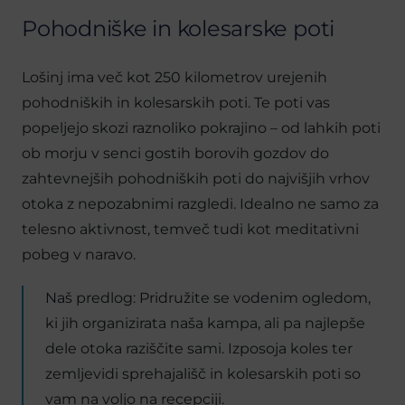
Pohodniške in kolesarske poti
Lošinj ima več kot 250 kilometrov urejenih
pohodniških in kolesarskih poti. Te poti vas
popeljejo skozi raznoliko pokrajino – od lahkih poti
ob morju v senci gostih borovih gozdov do
zahtevnejših pohodniških poti do najvišjih vrhov
otoka z nepozabnimi razgledi. Idealno ne samo za
telesno aktivnost, temveč tudi kot meditativni
pobeg v naravo.
Naš predlog: Pridružite se vodenim ogledom,
ki jih organizirata naša kampa, ali pa najlepše
dele otoka raziščite sami. Izposoja koles ter
zemljevidi sprehajališč in kolesarskih poti so
vam na voljo na recepciji.