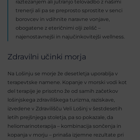
raztezanjem ali jutranjo telovadbo z našimi
trenerji ali pa se preprosto sprostite v senci
borovcev in vdihnite naravne vonjave,
obogatene z eteričnimi olji zelišč –
najenostavnejši in najučinkovitejši wellness.
Zdravilni učinki morja
Na Lošinju se morje že desetletja uporablja v
terapevtske namene. Kopanje v morski vodi kot
del terapije je prisotno že od samih začetkov
lošinjskega zdraviliškega turizma, raziskave,
izvedene v Zdravilišču Veli Lošinj v šestdesetih
letih prejšnjega stoletja, pa so pokazale, da
heliomarinoterapija – kombinacija sončenja in
kopanja v morju – prinaša izjemne rezultate pri