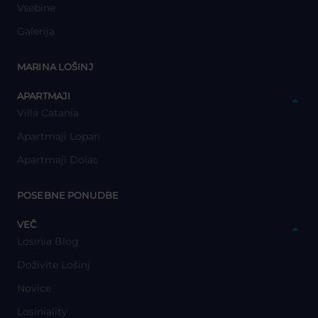
Vsebine
Galerija
y
MARINA LOŠINJ
y
APARTMAJI
Villa Catania
Apartmaji Lopari
Apartmaji Dolac
y
POSEBNE PONUDBE
y
VEČ
Losinia Blog
Doživite Lošinj
Novice
Losiniality