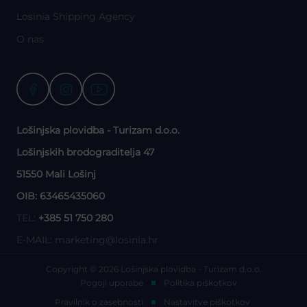
Losinia Shipping Agency
O nas
Lošinjska plovidba - Turizam d.o.o.
Lošinjskih brodograditelja 47
51550 Mali Lošinj
OIB: 63465435060
TEL:
+385 51 750 280
E-MAIL:
marketing@losinia.hr
Copyright © 2026 Lošinjska plovidba - Turizam d.o.o.
Pogoji uporabe
Politika piškotkov
Pravilnik o zasebnosti
Nastavitve piškotkov