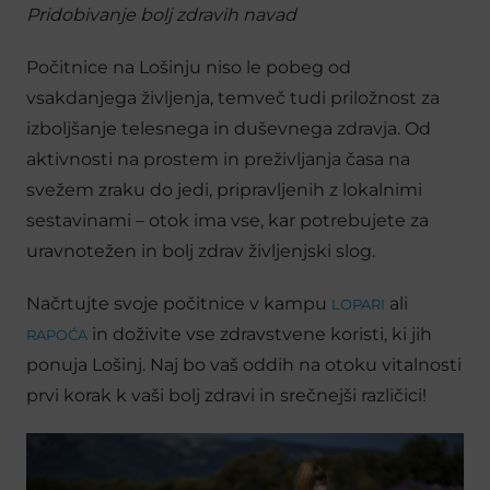
Pridobivanje bolj zdravih navad
Počitnice na Lošinju niso le pobeg od
vsakdanjega življenja, temveč tudi priložnost za
izboljšanje telesnega in duševnega zdravja. Od
aktivnosti na prostem in preživljanja časa na
svežem zraku do jedi, pripravljenih z lokalnimi
sestavinami – otok ima vse, kar potrebujete za
uravnotežen in bolj zdrav življenjski slog.
Načrtujte svoje počitnice v kampu
ali
LOPARI
in doživite vse zdravstvene koristi, ki jih
RAPOĆA
ponuja Lošinj. Naj bo vaš oddih na otoku vitalnosti
prvi korak k vaši bolj zdravi in srečnejši različici!