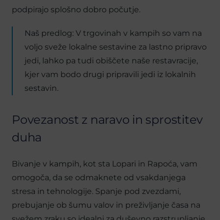
podpirajo splošno dobro počutje.
Naš predlog: V trgovinah v kampih so vam na
voljo sveže lokalne sestavine za lastno pripravo
jedi, lahko pa tudi obiščete naše restavracije,
kjer vam bodo drugi pripravili jedi iz lokalnih
sestavin.
Povezanost z naravo in sprostitev
duha
Bivanje v kampih, kot sta Lopari in Rapoća, vam
omogoča, da se odmaknete od vsakdanjega
stresa in tehnologije. Spanje pod zvezdami,
prebujanje ob šumu valov in preživljanje časa na
svežem zraku so idealni za duševno razstrupljanje